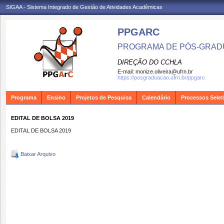
SIGAA - Sistema Integrado de Gestão de Atividades Acadêmicas
PPGARC
PROGRAMA DE PÓS-GRAD
DIREÇÃO DO CCHLA
E-mail:
monize.oliveira@ufrn.br
https://posgraduacao.ufrn.br/ppgarc
Programa
Ensino
Projetos de Pesquisa
Calendário
Processos Selet
EDITAL DE BOLSA 2019
EDITAL DE BOLSA 2019
Baixar Arquivo