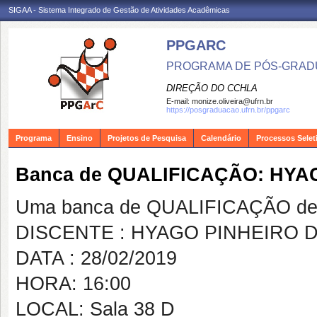
SIGAA - Sistema Integrado de Gestão de Atividades Acadêmicas
PPGARC
PROGRAMA DE PÓS-GRAD
DIREÇÃO DO CCHLA
E-mail:
monize.oliveira@ufrn.br
https://posgraduacao.ufrn.br/ppgarc
Programa
Ensino
Projetos de Pesquisa
Calendário
Processos Selet
Banca de QUALIFICAÇÃO: HYA
Uma banca de QUALIFICAÇÃO de 
DISCENTE : HYAGO PINHEIRO D
DATA : 28/02/2019
HORA: 16:00
LOCAL: Sala 38 D