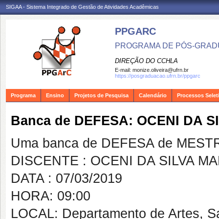
SIGAA - Sistema Integrado de Gestão de Atividades Acadêmicas
PPGARC
PROGRAMA DE PÓS-GRAD
DIREÇÃO DO CCHLA
E-mail:
monize.oliveira@ufrn.br
https://posgraduacao.ufrn.br/ppgarc
Programa
Ensino
Projetos de Pesquisa
Calendário
Processos Selet
Banca de DEFESA: OCENI DA S
Uma banca de DEFESA de MESTRAD
DISCENTE : OCENI DA SILVA M
DATA : 07/03/2019
HORA: 09:00
LOCAL: Departamento de Artes, S