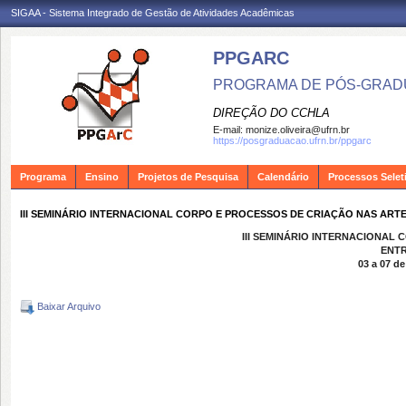
SIGAA - Sistema Integrado de Gestão de Atividades Acadêmicas
PPGARC
PROGRAMA DE PÓS-GRAD
DIREÇÃO DO CCHLA
E-mail:
monize.oliveira@ufrn.br
https://posgraduacao.ufrn.br/ppgarc
Programa
Ensino
Projetos de Pesquisa
Calendário
Processos Selet
III SEMINÁRIO INTERNACIONAL CORPO E PROCESSOS DE CRIAÇÃO NAS ARTES C
III SEMINÁRIO INTERNACIONAL
ENTR
03 a 07 d
Baixar Arquivo