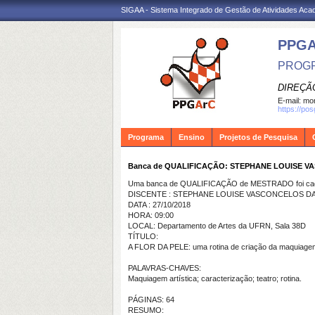
SIGAA - Sistema Integrado de Gestão de Atividades Ac
PPG
PROGR
DIREÇÃ
E-mail:
mon
https://po
Programa
Ensino
Projetos de Pesquisa
Banca de QUALIFICAÇÃO: STEPHANE LOUISE
Uma banca de QUALIFICAÇÃO de MESTRADO foi cada
DISCENTE : STEPHANE LOUISE VASCONCELOS 
DATA : 27/10/2018
HORA: 09:00
LOCAL: Departamento de Artes da UFRN, Sala 38D
TÍTULO:
A FLOR DA PELE: uma rotina de criação da maquiage
PALAVRAS-CHAVES:
Maquiagem artística; caracterização; teatro; rotina.
PÁGINAS: 64
RESUMO: