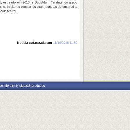
, estreado em 2013, e Dubididum Taratatá, do grupo
, no intuito de elencar os eixos centrais de uma rotina
ulo teatral.
Notícia cadastrada em:
15/10/2018 11:50
o.info.ufrn.br.sigaa13-producao