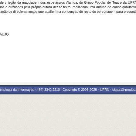
os de criação da maquiagem dos espetáculos Alamoa, do Grupo Popular de Teatro da UFRN
 e auxiliados pela própria autora desse texto, realizando uma análise de cunho qualitativo
ação de direcionamentos que auxiliem na concepção do rosto do personagem para o espetác
ARAUJO
cnologia da Informação - (84) 3342 2210 | Copyright © 2006-2026 - UFRN - sigaa13-produca