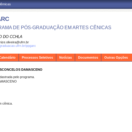
adêmicas
ARC
AMA DE PÓS-GRADUAÇÃO EM ARTES CÊNICAS
O DO CCHLA
ize.oliveira@ufrn.br
sgraduacao.ufrn.br/ppgarc
Calendário
Processos Seletivos
Notícias
Documentos
Outras Opções
 VASCONCELOS DAMASCENO
strada pelo programa.
DAMASCENO
m cênica.