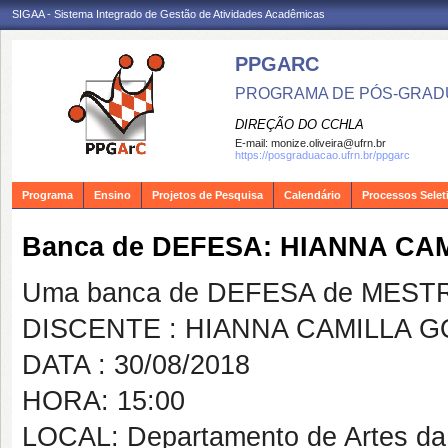
SIGAA - Sistema Integrado de Gestão de Atividades Acadêmicas
PPGARC
PROGRAMA DE PÓS-GRAD
DIREÇÃO DO CCHLA
E-mail:
monize.oliveira@ufrn.br
https://posgraduacao.ufrn.br/ppgarc
Programa
Ensino
Projetos de Pesquisa
Calendário
Processos Selet
Banca de DEFESA: HIANNA CA
Uma banca de DEFESA de MESTRAD
DISCENTE : HIANNA CAMILLA G
DATA : 30/08/2018
HORA: 15:00
LOCAL: Departamento de Artes d