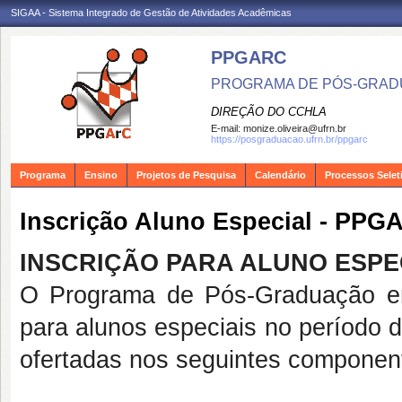
SIGAA - Sistema Integrado de Gestão de Atividades Acadêmicas
PPGARC
PROGRAMA DE PÓS-GRAD
DIREÇÃO DO CCHLA
E-mail:
monize.oliveira@ufrn.br
https://posgraduacao.ufrn.br/ppgarc
Programa
Ensino
Projetos de Pesquisa
Calendário
Processos Selet
Inscrição Aluno Especial - PPG
INSCRIÇÃO PARA ALUNO ESPEC
O Programa de Pós-Graduação em
para alunos especiais no período 
ofertadas nos seguintes component