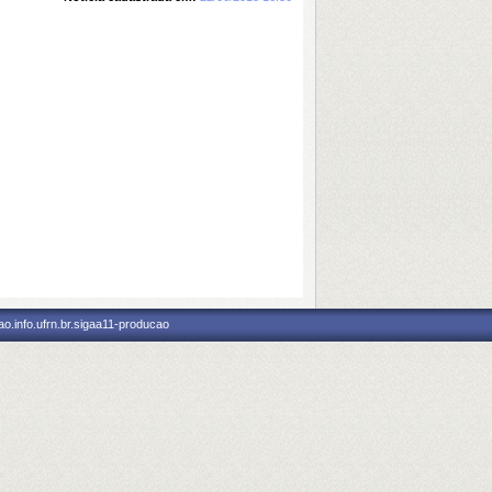
o.info.ufrn.br.sigaa11-producao