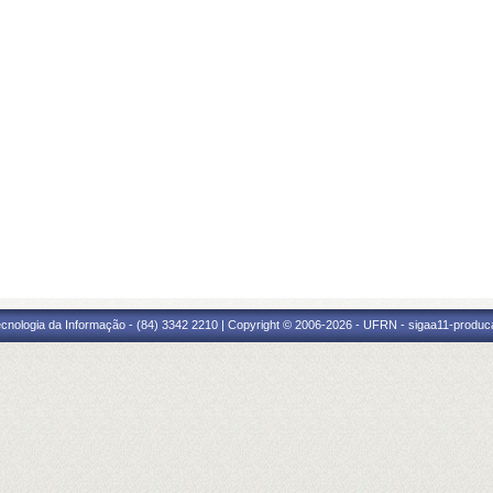
cnologia da Informação - (84) 3342 2210 | Copyright © 2006-2026 - UFRN - sigaa11-produca