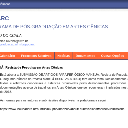
adêmicas
ARC
AMA DE PÓS-GRADUAÇÃO EM ARTES CÊNICAS
O DO CCHLA
ize.oliveira@ufrn.br
sgraduacao.ufrn.br/ppgarc
Calendário
Processos Seletivos
Notícias
Documentos
Outras Opções
Revista de Pesquisa em Artes Cênicas
Está aberta a SUBMISSÃO DE ARTIGOS PARA PERIÓDICO MANZUÁ: Revista de Pesquisa
O segundo número da revista Manzuá (ISSN: 2595-4024) tem como tema
Deslocamentos e
textos e reflexões conceituais e estéticas promovidas pelos deslocamentos produzidos 
documentações acerca de trabalhos em Artes Cênicas que se reconheçam implicados nesta
de 2018.
As normas para os autores e submissões disponíveis na plataforma a seguir:
https://www.incubadora.ufrn. br/index.php/manzua/about/ submissions#onlineSubmissions