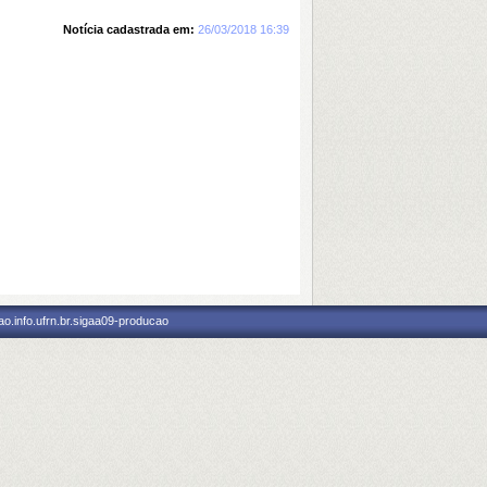
Notícia cadastrada em:
26/03/2018 16:39
o.info.ufrn.br.sigaa09-producao