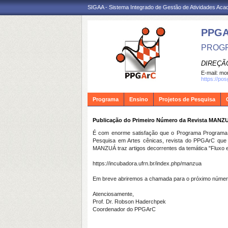
SIGAA - Sistema Integrado de Gestão de Atividades Ac
PPG
PROGR
DIREÇÃ
E-mail:
mon
https://po
Programa
Ensino
Projetos de Pesquisa
Publicação do Primeiro Número da Revista MANZ
É com enorme satisfação que o Programa Programa 
Pesquisa em Artes cênicas, revista do PPGArC que t
MANZUÁ traz artigos decorrentes da temática "Fluxo e 
https://incubadora.ufrn.br/index.php/manzua
Em breve abriremos a chamada para o próximo númer
Atenciosamente,
Prof. Dr. Robson Haderchpek
Coordenador do PPGArC