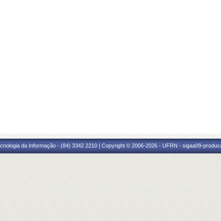
cnologia da Informação - (84) 3342 2210 | Copyright © 2006-2026 - UFRN - sigaa09-produca