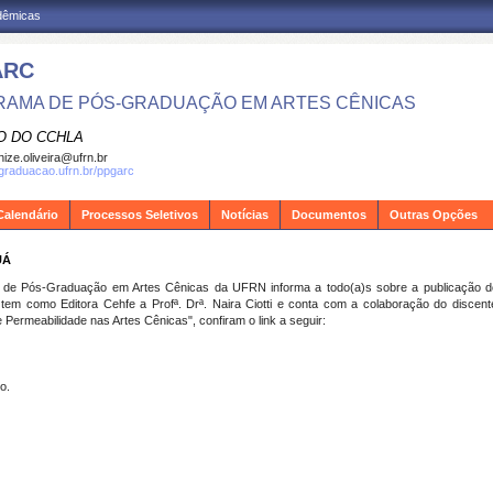
adêmicas
ARC
AMA DE PÓS-GRADUAÇÃO EM ARTES CÊNICAS
O DO CCHLA
ize.oliveira@ufrn.br
sgraduacao.ufrn.br/ppgarc
Calendário
Processos Seletivos
Notícias
Documentos
Outras Opções
UÁ
de Pós-Graduação em Artes Cênicas da UFRN informa a todo(a)s sobre a publicação d
em como Editora Cehfe a Profª. Drª. Naira Ciotti e conta com a colaboração do discen
Permeabilidade nas Artes Cênicas", confiram o link a seguir:
o.