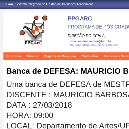
SIGAA - Sistema Integrado de Gestão de Atividades Acadêmicas
PPGARC
PROGRAMA DE PÓS-GRAD
DIREÇÃO DO CCHLA
E-mail:
monize.oliveira@ufrn.br
https://posgraduacao.ufrn.br/ppgarc
Programa
Ensino
Projetos de Pesquisa
Calendário
Processos Selet
Banca de DEFESA: MAURICIO 
Uma banca de DEFESA de MESTRAD
DISCENTE : MAURICIO BARBOS
DATA : 27/03/2018
HORA: 09:00
LOCAL: Departamento de Artes/U