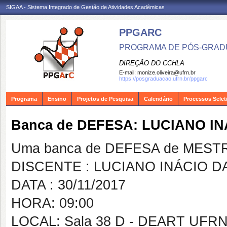
SIGAA - Sistema Integrado de Gestão de Atividades Acadêmicas
PPGARC
PROGRAMA DE PÓS-GRAD
DIREÇÃO DO CCHLA
E-mail:
monize.oliveira@ufrn.br
https://posgraduacao.ufrn.br/ppgarc
Programa
Ensino
Projetos de Pesquisa
Calendário
Processos Selet
Banca de DEFESA: LUCIANO IN
Uma banca de DEFESA de MESTRAD
DISCENTE : LUCIANO INÁCIO DA
DATA : 30/11/2017
HORA: 09:00
LOCAL: Sala 38 D - DEART UFR