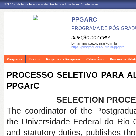
SIGAA - Sistema Integrado de Gestão de Atividades Acadêmicas
PPGARC
PROGRAMA DE PÓS-GRAD
DIREÇÃO DO CCHLA
E-mail:
monize.oliveira@ufrn.br
https://posgraduacao.ufrn.br/ppgarc
Programa
Ensino
Projetos de Pesquisa
Calendário
Processos Selet
PROCESSO SELETIVO PARA AL
PPGArC
SELECTION PROCE
The coordinator of the Postgradu
the Universidade Federal do Rio G
and statutory duties, publishes thr