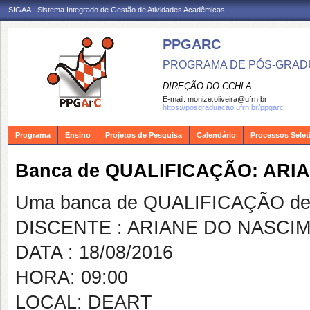
SIGAA - Sistema Integrado de Gestão de Atividades Acadêmicas
PPGARC
PROGRAMA DE PÓS-GRAD
DIREÇÃO DO CCHLA
E-mail:
monize.oliveira@ufrn.br
https://posgraduacao.ufrn.br/ppgarc
Programa
Ensino
Projetos de Pesquisa
Calendário
Processos Selet
Banca de QUALIFICAÇÃO: AR
Uma banca de QUALIFICAÇÃO de 
DISCENTE : ARIANE DO NASC
DATA : 18/08/2016
HORA: 09:00
LOCAL: DEART