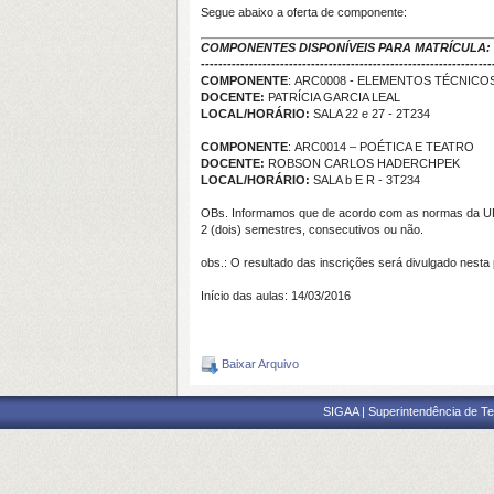
Segue abaixo a oferta de componente:
COMPONENTES DISPONÍVEIS PARA MATRÍCULA:
------------------------------------------------------------------
COMPONENTE
: ARC0008 - ELEMENTOS TÉCNIC
DOCENTE:
PATRÍCIA GARCIA LEAL
LOCAL/HORÁRIO:
SALA 22 e 27 - 2T234
COMPONENTE
: ARC0014 – POÉTICA E TEATRO
DOCENTE:
ROBSON CARLOS HADERCHPEK
LOCAL/HORÁRIO:
SALA b E R - 3T234
OBs. Informamos que de acordo com as normas da UF
2 (dois) semestres, consecutivos ou não.
obs.: O resultado das inscrições será divulgado nesta
Início das aulas: 14/03/2016
Baixar Arquivo
SIGAA | Superintendência de Te