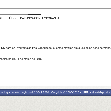
------------------------------------------
OS E ESTÉTICOS DA DANÇA CONTEMPORÂNEA
RN para os Programa de Pós-Graduação, o tempo máximo em que o aluno pode permanecer
 página no dia 11 de março de 2016.
cnologia da Informação - (84) 3342 2210 | Copyright © 2006-2026 - UFRN - sigaa09-produca