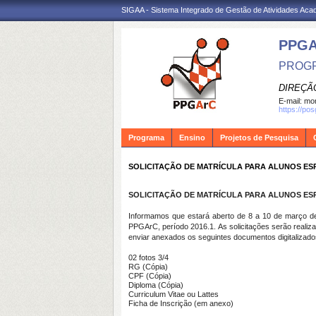
SIGAA - Sistema Integrado de Gestão de Atividades Ac
PPG
PROGR
DIREÇÃ
E-mail:
mon
https://po
Programa
Ensino
Projetos de Pesquisa
SOLICITAÇÃO DE MATRÍCULA PARA ALUNOS ESPE
SOLICITAÇÃO DE MATRÍCULA PARA ALUNOS ESPE
Informamos que estará aberto de 8 a 10 de março de
PPGArC, período 2016.1. As solicitações serão realiz
enviar anexados os seguintes documentos digitalizado
02 fotos 3/4
RG (Cópia)
CPF (Cópia)
Diploma (Cópia)
Curriculum Vitae ou Lattes
Ficha de Inscrição (em anexo)