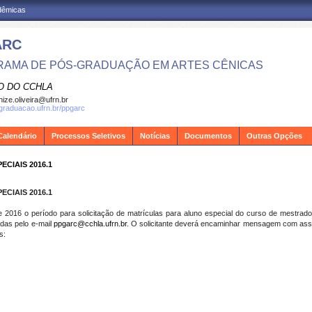
adêmicas
ARC
AMA DE PÓS-GRADUAÇÃO EM ARTES CÊNICAS
O DO CCHLA
ize.oliveira@ufrn.br
sgraduacao.ufrn.br/ppgarc
Calendário
Processos Seletivos
Notícias
Documentos
Outras Opções
CIAIS 2016.1
CIAIS 2016.1
 2016 o período para solicitação de matrículas para aluno especial do curso de mestr
adas pelo e-mail
ppgarc@cchla.ufrn.br
. O solicitante deverá encaminhar mensagem com
s: