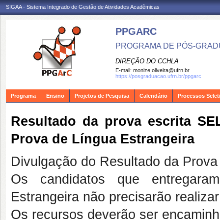
SIGAA - Sistema Integrado de Gestão de Atividades Acadêmicas
PPGARC
PROGRAMA DE PÓS-GRAD
DIREÇÃO DO CCHLA
E-mail:
monize.oliveira@ufrn.br
https://posgraduacao.ufrn.br/ppgarc
Programa
Ensino
Projetos de Pesquisa
Calendário
Processos Selet
Resultado da prova escrita 
Prova de Língua Estrangeira
Divulgação do Resultado da Prova
Os candidatos que entregaram
Estrangeira não precisarão realiza
Os recursos deverão ser encaminh