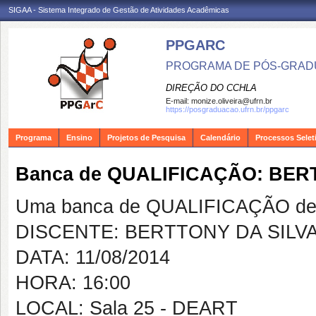
SIGAA - Sistema Integrado de Gestão de Atividades Acadêmicas
PPGARC
PROGRAMA DE PÓS-GRAD
DIREÇÃO DO CCHLA
E-mail:
monize.oliveira@ufrn.br
https://posgraduacao.ufrn.br/ppgarc
Programa
Ensino
Projetos de Pesquisa
Calendário
Processos Selet
Banca de QUALIFICAÇÃO: BER
Uma banca de QUALIFICAÇÃO de 
DISCENTE: BERTTONY DA SILV
DATA: 11/08/2014
HORA: 16:00
LOCAL: Sala 25 - DEART