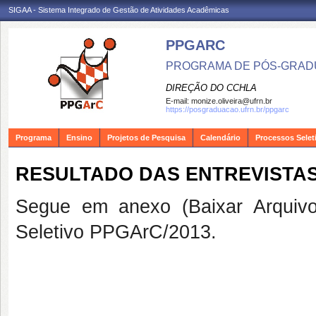
SIGAA - Sistema Integrado de Gestão de Atividades Acadêmicas
PPGARC
PROGRAMA DE PÓS-GRAD
DIREÇÃO DO CCHLA
E-mail:
monize.oliveira@ufrn.br
https://posgraduacao.ufrn.br/ppgarc
Programa
Ensino
Projetos de Pesquisa
Calendário
Processos Selet
RESULTADO DAS ENTREVISTAS
Segue em anexo (Baixar Arquivo
Seletivo PPGArC/2013.