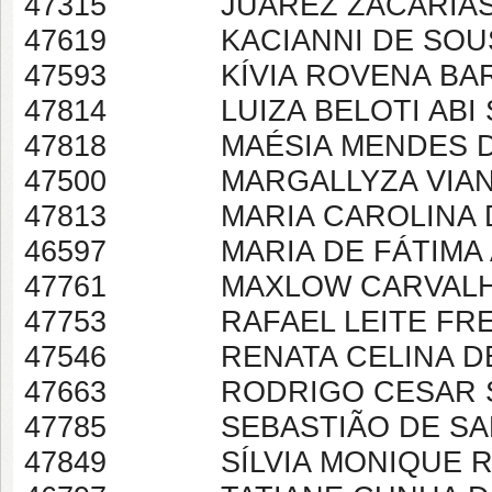
47315 JUAREZ ZACARIAS
47619 KACIANNI DE SOUS
47593 KÍVIA ROVENA BARB
47814 LUIZA BELOTI ABI 
47818 MAÉSIA MENDES DA
47500 MARGALLYZA VIANA
47813 MARIA CAROLINA DE
46597 MARIA DE FÁTIMA A
47761 MAXLOW CARVALH
47753 RAFAEL LEITE FRE
47546 RENATA CELINA DE
47663 RODRIGO CESAR S
47785 SEBASTIÃO DE SALE
47849 SÍLVIA MONIQUE RO