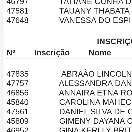
46797 TATIANE CUNHA D
47581 TAUANY THABATA TE
47648 VANESSA DO ESPIR
INSCRIÇ
Nº Inscrição Nome
47835 ABRAÃO LINCOLN 
47757 ALESSANDRA DANIE
46856 ANNAIRA ETNA RODR
45840 CAROLINA MAHECH
47561 DANIEL SILVA DE O
45809 GIMENY DAYANA CR
46952 GINA KERLLY BRITO 