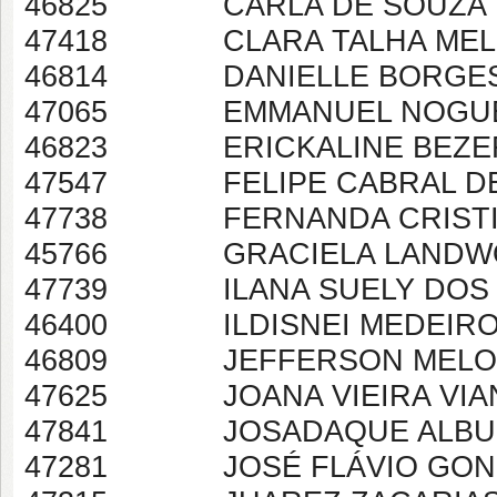
46825 CARLA DE SOUZA F
47418 CLARA TALHA MELO
46814 DANIELLE BORGES 
47065 EMMANUEL NOGUEI
46823 ERICKALINE BEZER
47547 FELIPE CABRAL DE
47738 FERNANDA CRISTINA
45766 GRACIELA LANDWOI
47739 ILANA SUELY DOS 
46400 ILDISNEI MEDEIROS
46809 JEFFERSON MELO 
47625 JOANA VIEIRA VIA
47841 JOSADAQUE ALBUQU
47281 JOSÉ FLÁVIO GONÇ