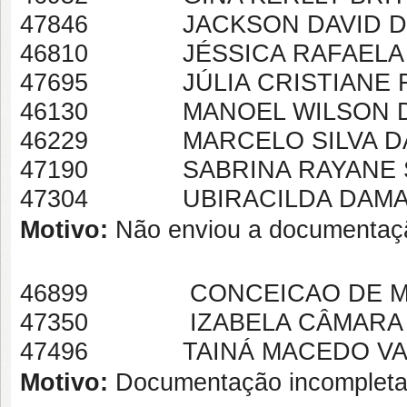
47846 JACKSON DAVID DO 
46810 JÉSSICA RAFAELA 
47695 JÚLIA CRISTIANE F
46130 MANOEL WILSON D
46229 MARCELO SILVA D
47190 SABRINA RAYANE S
47304 UBIRACILDA DAMAS
Motivo:
Não enviou a documentaç
46899 CONCEICAO DE MARI
47350 IZABELA CÂMARA 
47496 TAINÁ MACEDO VA
Motivo:
Documentação incomplet