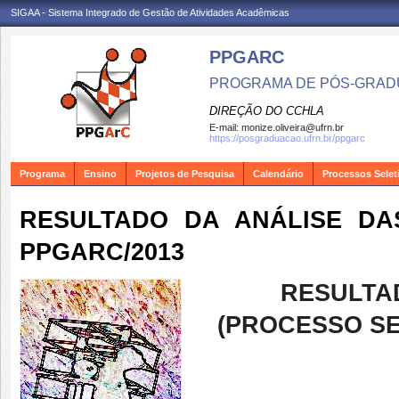
SIGAA - Sistema Integrado de Gestão de Atividades Acadêmicas
PPGARC
PROGRAMA DE PÓS-GRAD
DIREÇÃO DO CCHLA
E-mail:
monize.oliveira@ufrn.br
https://posgraduacao.ufrn.br/ppgarc
Programa
Ensino
Projetos de Pesquisa
Calendário
Processos Selet
RESULTADO DA ANÁLISE DA
PPGARC/2013
RESULTA
(PROCESSO SE