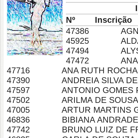
Nº Inscriçã
47386 AGNES 
45925 ALDAIR
47494 ALYSS
47472 ANA LU
47716 ANA RUTH ROCHA 
47390 ANDREIA SILVA DE
47597 ANTONIO GOMES P
47502 ARILMA DE SOUSA
47005 ARTUR MARTINS G
46836 BIBIANA ANDRADE 
47742 BRUNO LUIZ DE F