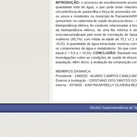
INTRODUÇÃO:
o processo de envelhecimento promov
quantidade total de água, o que pode estar relacion
circunferência de panturrilha e força de preensão) em
os sexos e residentes no município de Parnamirim/RN
(presentes na caderneta de saúde da pessoa idosa – CS
bioimpedância elétrica. As variáveis relacionadas à 
da bioimpedância elétrica, de uma fita métrica e 
executava/realizada pelo teste de correlação de Spe
mulheres (60,7%) com média de idade de 70,1 ±7,1 an
<0,01). A quantidade de água intracelular mostrou corr
os componentes de água e metabolismo. No que concern
basal (r = 0,9 p = <0,01).
CONCLUSÃO:
Baseado nos 
investigações sobre as condições de saúde de idosos
população. Além disso, a avaliação da composição co
MEMBROS DA BANCA:
Presidente - 1460020 - ALVARO CAMPOS CAVALCAN
Externo à Instituição - CRISTIANO DOS SANTOS 
Interna - 4374835 - KARYNA MYRELLY OLIVEIRA 
SIGAA | Superintendência de Te