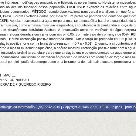
e inúmeras modificações anatômicas e fisiológicas no ser humano. No sistema musculoes
ado ao declínio funcional dessa população.
OBJETIVO:
explorar as relações entre águ
 idosos comunitários.
MÉTODO:
estudo observacional transversal e analítico, em que for
, Brasil. Foram coletados dados por meio de um protocolo padronizado contendo questões
PI). Aquelas relacionadas à água corporal total, taxa metabólica basal e a quantidade de 
força muscular, como a massa muscular esquelética, circunferência da panturrilha e força d
de um dinamômetro hidráulico Saehan. A associação entre as variáveis de água corpora
arman, e considerada significante com um p< 0,05, com intervalo de confiança de 95%.
RE
os. Houve correlação positiva moderada entre TMB e força de preensão (r= 0,6 p <0,01) 
elação positiva forte com a força de preensão (r = 0,7 p <0,01). Enquanto a circunferência 
e à massa muscular esquelética, a análise mostrou correlação positiva forte com a água cor
resultados preliminares, observa-se que a relação entre os componentes da água corporal 
 comunitários, auxiliando na identificação precoce de idosos com redução de força e mass
rporal por bioimpedância emerge como uma ferramenta de mais baixo custo e promissora n
TI MACIEL
GOMES - UNINASSAU
BEZERRA DE FIGUEIREDO RIBEIRO
cnologia da Informação - (84) 3342 2210 | Copyright © 2006-2026 - UFRN - sigaa11-produca