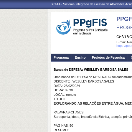
SIGAA - Sistema Integrado de Gestão de Atividades Ac
PPGF
PROGR
CENTRO
E-mail:
Não
https://po
Programa
Ensino
Projetos de Pesquisa
Banca de DEFESA: WESLLEY BARBOSA SALES
Uma banca de DEFESA de MESTRADO foi cadastrada 
DISCENTE : WESLLEY BARBOSA SALES
DATA : 23/02/2024
HORA: 09:30
LOCAL: remoto
TÍTULO:
EXPLORANDO AS RELAÇÕES ENTRE ÁGUA, MET
PALAVRAS-CHAVES:
Sarcopenia, idoso, Impedância Elétrica, atenção primár
PÁGINAS: 50
RESUMO: