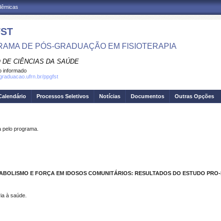
adêmicas
ST
AMA DE PÓS-GRADUAÇÃO EM FISIOTERAPIA
 DE CIÊNCIAS DA SAÚDE
 informado
sgraduacao.ufrn.br/ppgfst
Calendário
Processos Seletivos
Notícias
Documentos
Outras Opções
pelo programa.
ABOLISMO E FORÇA EM IDOSOS COMUNITÁRIOS: RESULTADOS DO ESTUDO PRO-
ia à saúde.