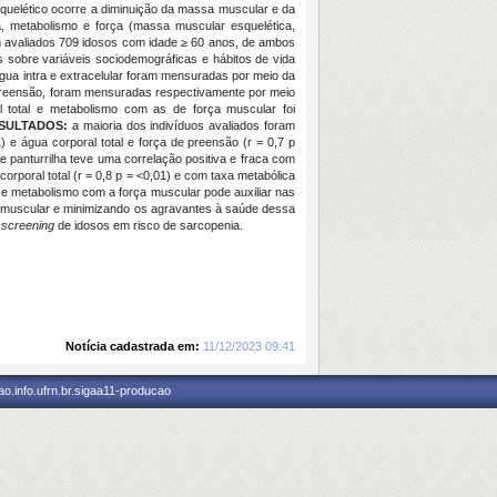
quelético ocorre a diminuição da massa muscular e da
a, metabolismo e força (massa muscular esquelética,
am avaliados 709 idosos com idade ≥ 60 anos, de ambos
 sobre variáveis sociodemográficas e hábitos de vida
água intra e extracelular foram mensuradas por meio da
e preensão, foram mensuradas respectivamente por meio
l total e metabolismo com as de força muscular foi
SULTADOS:
a maioria dos indivíduos avaliados foram
e água corporal total e força de preensão (r = 0,7 p
de panturrilha teve uma correlação positiva e fraca com
poral total (r = 0,8 p = <0,01) e com taxa metabólica
e metabolismo com a força muscular pode auxiliar nas
a muscular e minimizando os agravantes à saúde dessa
o
screening
de idosos em risco de sarcopenia.
Notícia cadastrada em:
11/12/2023 09:41
o.info.ufrn.br.sigaa11-producao