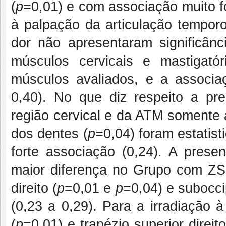
(
p
=0,01) e com associação muito f
à palpação da articulação tempor
dor não apresentaram significânc
músculos cervicais e mastigatór
músculos avaliados, e a associaç
0,40). No que diz respeito a pr
região cervical e da ATM somente a
dos dentes (
p
=0,04) foram estatis
forte associação (0,24). A pres
maior diferença no Grupo com ZS
direito (
p
=0,01 e
p
=0,04) e suboccip
(0,23 a 0,29). Para a irradiação 
(
p
=0,01) e trapézio superior direito