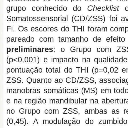
grupo conhecido do
Checklist
do
Somatossensorial (CD/ZSS) foi ava
Fi. Os escores do THI foram comp
pareado com tamanho de efeit
preliminares
: o Grupo com ZSS
(p<0,001) e impacto na qualidade
pontuação total do THI (p=0,02
ZSS. Quanto ao CD/ZSS, associaç
manobras somáticas (MS) em todos
e na região mandibular na abertu
no Grupo com ZSS, ambas as reg
(0,45). A modulação do zumbid