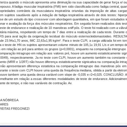
eriza quando o músculo apresenta uma diminuição na sua capacidade de gerar força e/ o
epouso. A fadiga muscular inspiratória (FMI) tem sido classificada como fadiga central, quan
opriedades contráteis da musculatura inspiratória oriundas da imposição de altas car
m sujeitos saudáveis após a indução de fadiga respiratória através de dois testes: hipe
-se de um estudo do tipo
crossover
com abordagem quantitativa, em que foram estudados i
ar e avaliação da força dos músculos respiratórios. Em seguida foram realizados dois test
 teste de endurance e realização de 10 manobras
sniff
pós. O teste foi realizado com a válv
tária máxima, respeitando um tempo de 7 dias entre a realização de cada teste. Durante o 
o NIRS para aval iação da oxigenação tecidual do músculo esternocleidomastoideo. RESULTA
e 23.94±1,70 anos, IMC 22,63±1,95 kg/m². Para o teste CLPI, a carga utilizada foi em 
a o teste de HN os sujeitos apresentaram volume minuto de 105,1± 19,91 L/s e um tempo d
m relação ao pré para ambos os grupos (p<0,0001), enquanto na comparação intergrupo n
comparação intragrupo em relação aos valores pré, houve um aumento estatisticamente signi
,0049), respectivamente. Ja no teste com CLPI, houve um aumento também na constante d
mento (MRR e 1/2RT) não houve diferença estatisticamente signicativa na comparação intra
, não apresentaram diferença estatistica na comparação intragrupo das manobras pós e
urante o teste com CLPI houve uma queda da frequência mediana, obtida a partir da eletromi
 houve tambem uma queda dessa variável com slope de -0,035 e r2=0,025. CONCLUSÃO: A pa
melhante em relação a essas diferentes modalidades de teste de endurance. Adicionalmente
ante de tempo, e não nas variáveis de contração. Av.
 DA NÓBREGA
OARES
 FREITAS FREGONEZI