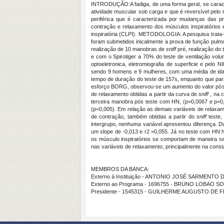
INTRODUÇÃO:A fadiga, de uma forma geral, se caract
atividade muscular sob carga e que é reversível pelo r
periférica que é caracterizada por mudanças das pr
contração e relaxamento dos músculos inspiratórios e
inspiratória (CLPI). METODOLOGIA: A pesquisa trata
foram submetidos inicalmente a prova de função pulmon
realização de 10 manobras de
sniff
pré, realização do
e com o Spirotiger a 70% do teste de ventilação volun
optoeletronica, eletromiografia de superficie e pel
sendo 9 homens e 9 mulheres, com uma média de idad
tempo de duração do teste de 157s, enquanto que par
esforço BORG, observou-se um aumento do valor pós e
de relaxamento obtidas a partir da curva de
sniff
, na 
terceira manobra pós teste com HN, (p=0,0067 e p=0
(p<0,005). Em relação as demais variáveis de relaxa
de contração, também obtidas a partir do
sniff
teste
intergrupo, nenhuma variável apresentou diferença. D
um slope de -0,013 e r2 =0,055. Já no teste com HN
os músculo inspiratórios se comportam de maneira se
nas variáveis de relaxamento, principalmente na const
MEMBROS DA BANCA:
Externo à Instituição - ANTONIO JOSÉ SARMENTO
Externo ao Programa - 1696755 - BRUNO LOBAO S
Presidente - 1545315 - GUILHERME AUGUSTO DE