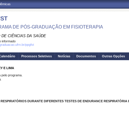
adêmicas
ST
AMA DE PÓS-GRADUAÇÃO EM FISIOTERAPIA
 DE CIÊNCIAS DA SAÚDE
 informado
sgraduacao.ufrn.br/ppgfst
Calendário
Processos Seletivos
Notícias
Documentos
Outras Opções
Y E LIMA
pelo programa.
A
ESPIRATÓRIOS DURANTE DIFERENTES TESTES DE ENDURANCE RESPIRATÓRIA E