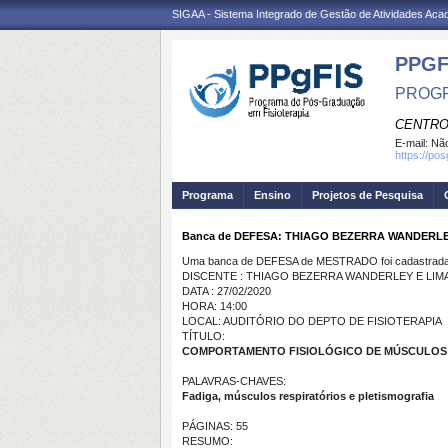
SIGAA - Sistema Integrado de Gestão de Atividades Ac
PPGF
PROGR
CENTRO
E-mail:
Não
https://po
Programa
Ensino
Projetos de Pesquisa
Banca de DEFESA: THIAGO BEZERRA WANDERLE
Uma banca de DEFESA de MESTRADO foi cadastrada 
DISCENTE : THIAGO BEZERRA WANDERLEY E LIM
DATA : 27/02/2020
HORA: 14:00
LOCAL: AUDITÓRIO DO DEPTO DE FISIOTERAPIA
TÍTULO:
COMPORTAMENTO FISIOLÓGICO DE MÚSCULOS R
PALAVRAS-CHAVES:
Fadiga, músculos respiratórios e pletismografia
PÁGINAS: 55
RESUMO: