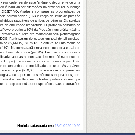
u velocidade, sendo esse fenômeno decorrente de uma
do é induzida por alterações no drive neural, ou fadiga
gas.OBJETIVO: Avaliar e comparar as propriedades de
rpneia normocápnica (HN) e carga de limiar de pressão
ndivíduos saudáveis de ambos os gêneros.Os sujeitos
es de endurance respiratória. O protocolo consistia na
ula Powerbreathe a 80% da Pressão inspiratória máxima
protocolo o sujeito era monitorado pela pletismografia
DOS: Participaram do estudo um total de 18 sujeitos,
torno de 85,64±15,78 CmH2O e obteve-se uma média de
e 197s. Na comparação intragrupo, quanto a escala de
ão houve diferença (p>0,05). Em relação as variáveis
ficativo apenas na constate de tempo (τ) na primeira e
e tempo (τ) nas quatro primeiras manobras pós teste
grupo em ambas as modalidades de teste. As variáveis
m relação a pré (P>0,05). Em relação as comparações
ografia de superfície dos músculos inspiratórios, com
rtir dos resultado encontrados, pode-se afirmar que
, a fadiga de músculo inspiratórios causa alterações
Notícia cadastrada em:
15/01/2020 10:20