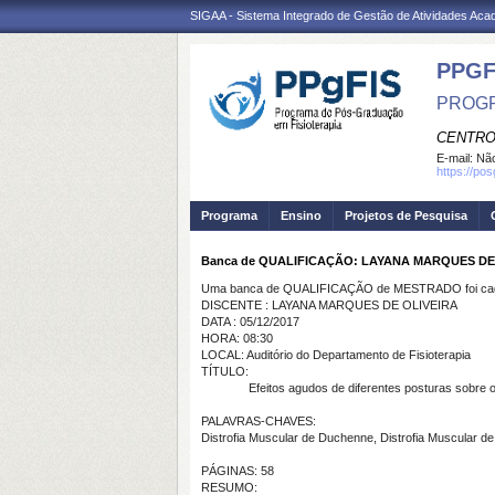
SIGAA - Sistema Integrado de Gestão de Atividades Ac
PPGF
PROGR
CENTRO
E-mail:
Não
https://po
Programa
Ensino
Projetos de Pesquisa
Banca de QUALIFICAÇÃO: LAYANA MARQUES DE
Uma banca de QUALIFICAÇÃO de MESTRADO foi cada
DISCENTE : LAYANA MARQUES DE OLIVEIRA
DATA : 05/12/2017
HORA: 08:30
LOCAL: Auditório do Departamento de Fisioterapia
TÍTULO:
Efeitos agudos de diferentes posturas sobre 
PALAVRAS-CHAVES:
Distrofia Muscular de Duchenne, Distrofia Muscular de 
PÁGINAS: 58
RESUMO: