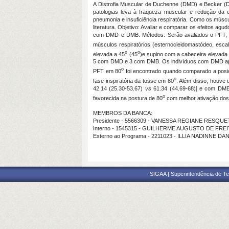
A Distrofia Muscular de Duchenne (DMD) e Becker (
patologias leva à fraqueza muscular e redução da 
pneumonia e insuficiência respiratória. Como os músc
literatura. Objetivo: Avaliar e comparar os efeitos ag
com DMD e DMB. Métodos: Serão avaliados o PFT, o 
músculos respiratórios (esternocleidomastódeo, esca
o
o
elevada a 45
(45
)e supino com a cabeceira elevada
5 com DMD e 3 com DMB. Os indivíduos com DMD apre
o
PFT em 80
foi encontrado quando comparado a pos
o
fase inspiratória da tosse em 80
. Além disso, houve
42.14 (25.30-53.67)
vs
61.34 (44.69-68)] e com DMB
o
favorecida na postura de 80
com melhor ativação dos
MEMBROS DA BANCA:
Presidente - 5566309 - VANESSA REGIANE RESQU
Interno - 1545315 - GUILHERME AUGUSTO DE FR
Externo ao Programa - 2211023 - ILLIA NADINNE 
SIGAA | Superintendência de Te