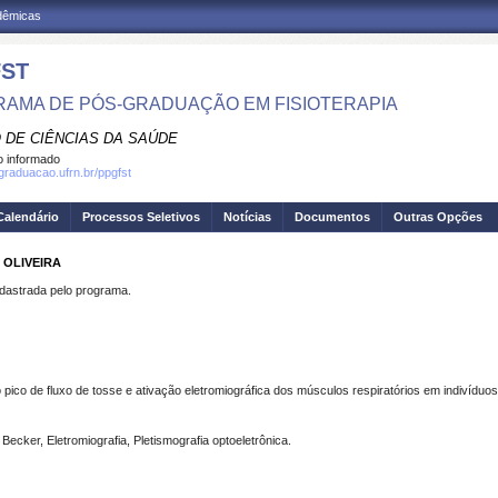
adêmicas
ST
AMA DE PÓS-GRADUAÇÃO EM FISIOTERAPIA
 DE CIÊNCIAS DA SAÚDE
 informado
sgraduacao.ufrn.br/ppgfst
Calendário
Processos Seletivos
Notícias
Documentos
Outras Opções
 OLIVEIRA
strada pelo programa.
o pico de fluxo de tosse e ativação eletromiográfica dos músculos respiratórios em indivídu
Becker, Eletromiografia, Pletismografia optoeletrônica.