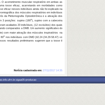
. O acometimento muscular respiratório em ambas as
r uma tosse eficaz, acarretando em morbidades como
e eficaz nesses indivíduos ainda não foi explicado na
etromiográfica dos músculos respiratórios em indivíduos
 da Pletismografia Optoeletrônica e a ativação dos
o
em 3 posições: supino (180
), supino com a cabeceira
ram avaliados 20 indivíduos, (12 excluídos) dos quais
ando comparados a DMB. Um aumento significativo do
e) com maior ativação dos músculos inspiratórios na
o
 80
nos indivíduos com DMD [42.24 (34.29-58.47)
vs
ossos resultados preliminares sugerem que a tosse é
Notícia cadastrada em:
27/11/2017 14:35
o.info.ufrn.br.sigaa05-producao