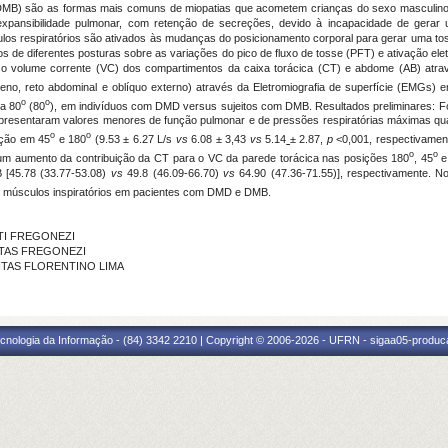
DMB) são as formas mais comuns de miopatias que acometem crianças do sexo masculino
expansibilidade pulmonar, com retenção de secreções, devido à incapacidade de gera
ulos respiratórios são ativados às mudanças do posicionamento corporal para gerar uma toss
udos de diferentes posturas sobre as variações do pico de fluxo de tosse (PFT) e ativação el
volume corrente (VC) dos compartimentos da caixa torácica (CT) e abdome (AB) através
leno, reto abdominal e oblíquo externo) através da Eletromiografia de superfície (EMGs) 
o
o
 a 80
(80
), em indivíduos com DMD versus sujeitos com DMB. Resultados preliminares: Fo
sentaram valores menores de função pulmonar e de pressões respiratórias máximas qu
o
o
ição em 45
e 180
(9.53 ± 6.27 L/s
vs
6.08 ± 3,43
vs
5.14
± 2.87,
p
<0,001, respectivament
o
o
 um aumento da contribuição da CT para o VC da parede torácica nas posições 180
, 45
e
 [45.78 (33.77-53.08)
vs
49.8 (46.09-66.70)
vs
64.90 (47.36-71.55)], respectivamente. N
 músculos inspiratórios em pacientes com DMD e DMB.
ETI FREGONEZI
EITAS FREGONEZI
DANTAS FLORENTINO LIMA
cnologia da Informação - (84) 3342 2210 | Copyright © 2006-2026 - UFRN - sigaa05-produca