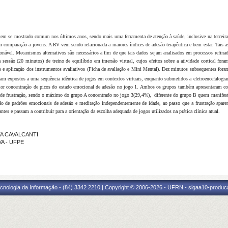
a tem se mostrado comum nos últimos anos, sendo mais uma ferramenta de atenção à saúde, inclusive na terceira i
 comparação a jovens. A RV vem sendo relacionada a maiores índices de adesão terapêutica e bem estar. Tais a
ionável. Mecanismos alternativos são necessários a fim de que tais dados sejam analisados em processos refin
ssão (20 minutos) de treino de equilíbrio em imersão virtual, cujos efeitos sobre a atividade cortical fora
s e aplicação dos instrumentos avaliativos (Ficha de avaliação e Mini Mental). Dez minutos subsequentes foram
oram expostos a uma sequência idêntica de jogos em contextos virtuais, enquanto submetidos a eletroencefalo
r concentração de picos do estado emocional de adesão no jogo 1. Ambos os grupos também apresentaram c
do de frustração, sendo o máximo do grupo A concentrado no jogo 3(29,4%), diferente do grupo B quem manife
ão de padrões emocionais de adesão e meditação independentemente de idade, ao passo que a frustração apare
tes e passam a contribuir para a orientação da escolha adequada de jogos utilizados na prática clínica atual.
TA CAVALCANTI
VA - UFPE
cnologia da Informação - (84) 3342 2210 | Copyright © 2006-2026 - UFRN - sigaa10-produca