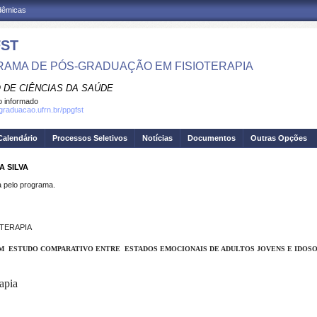
adêmicas
ST
AMA DE PÓS-GRADUAÇÃO EM FISIOTERAPIA
 DE CIÊNCIAS DA SAÚDE
 informado
sgraduacao.ufrn.br/ppgfst
Calendário
Processos Seletivos
Notícias
Documentos
Outras Opções
A SILVA
pelo programa.
TERAPIA
M
ESTUDO COMPARATIVO ENTRE
ESTADOS EMOCIONAIS DE ADULTOS JOVENS E IDOS
apia