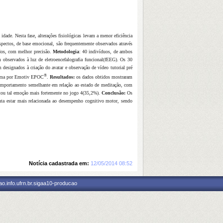
dade. Nesta fase, alterações fisiológicas levam a menor eficiência
spectos, de base emocional, são frequentemente observados através
ados, com melhor precisão.
Metodologia
: 40 indivíduos, de ambos
m observados à luz de eletroencefalografia funcional(fEEG). Os 30
 designados à criação do avatar e observação de vídeo tutorial pré
®
grama por Emotiv EPOC
.
Resultados:
os dados obtidos mostraram
omportamento semelhante em relação ao estado de meditação, com
stou tal emoção mais fortemente no jogo 4(35,2%).
Conclusão:
Os
nta estar mais relacionada ao desempenho cognitivo motor, sendo
Notícia cadastrada em:
12/05/2014 08:52
o.info.ufrn.br.sigaa10-producao