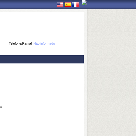
Telefone/Ramal:
Não informado
OS