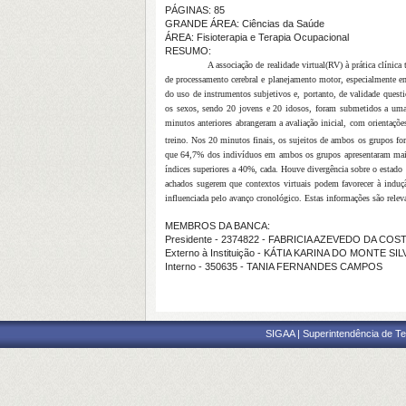
PÁGINAS: 85
GRANDE ÁREA: Ciências da Saúde
ÁREA: Fisioterapia e Terapia Ocupacional
RESUMO:
A associação de realidade virtual(RV) à prática clínic
de processamento cerebral e planejamento motor, especialmente em
do uso de instrumentos subjetivos e, portanto, de validade quest
os sexos, sendo 20 jovens e 20 idosos, foram submetidos a uma se
minutos anteriores abrangeram a avaliação inicial, com orientaçõe
treino. Nos 20 minutos finais, os sujeitos de ambos os grupos f
que 64,7% dos indivíduos em ambos os grupos apresentaram maio
índices superiores a 40%, cada. Houve divergência sobre o esta
achados sugerem que contextos virtuais podem favorecer à induç
influenciada pelo avanço cronológico. Estas informações são relevan
MEMBROS DA BANCA:
Presidente - 2374822 - FABRICIA AZEVEDO DA COS
Externo à Instituição - KÁTIA KARINA DO MONTE SIL
Interno - 350635 - TANIA FERNANDES CAMPOS
SIGAA | Superintendência de Te