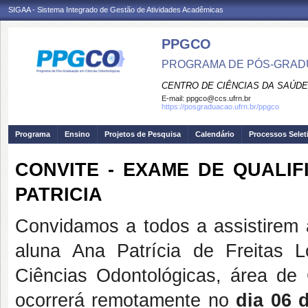
SIGAA - Sistema Integrado de Gestão de Atividades Acadêmicas
PPGCO
PROGRAMA DE PÓS-GRAD
CENTRO DE CIÊNCIAS DA SAÚDE
E-mail:
ppgco@ccs.ufrn.br
https://posgraduacao.ufrn.br/ppgco
Programa
Ensino
Projetos de Pesquisa
Calendário
Processos Selet
CONVITE - EXAME DE QUALI
PATRICIA
Convidamos a todos a assistirem
aluna Ana Patrícia de Freitas
Ciências Odontológicas, área de
ocorrerá remotamente no
dia 06 