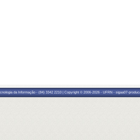
cnologia da Informação - (84) 3342 2210 | Copyright © 2006-2026 - UFRN - sigaa07-produca