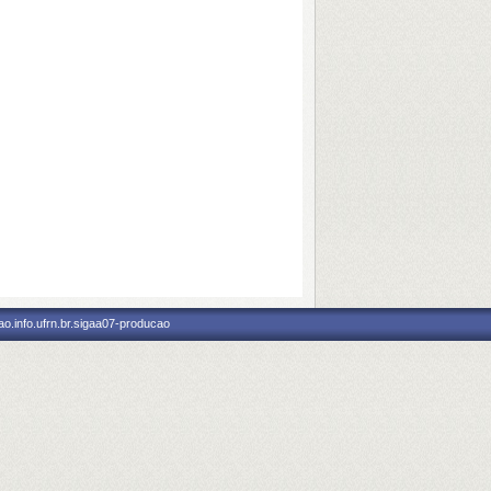
o.info.ufrn.br.sigaa07-producao