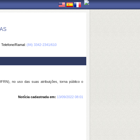
CAS
Telefone/Ramal:
(84) 3342-2341/610
N), no uso das suas atribuições, torna público o
Notícia cadastrada em:
13/09/2022 08:01