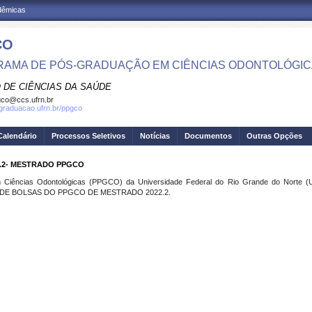
adêmicas
CO
AMA DE PÓS-GRADUAÇÃO EM CIÊNCIAS ODONTOLÓGI
 DE CIÊNCIAS DA SAÚDE
co@ccs.ufrn.br
sgraduacao.ufrn.br/ppgco
Calendário
Processos Seletivos
Notícias
Documentos
Outras Opções
2.2- MESTRADO PPGCO
iências Odontológicas (PPGCO) da Universidade Federal do Rio Grande do Norte (UFR
DE BOLSAS DO PPGCO DE MESTRADO 2022.2.