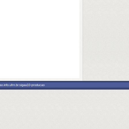
o.info.ufrn.br.sigaa10-producao