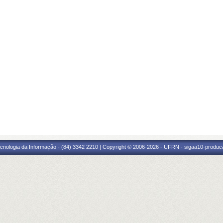
cnologia da Informação - (84) 3342 2210 | Copyright © 2006-2026 - UFRN - sigaa10-produca