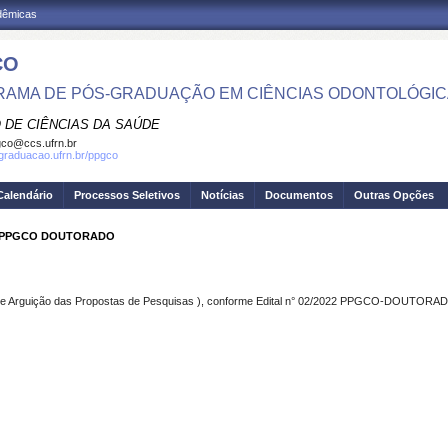
adêmicas
CO
AMA DE PÓS-GRADUAÇÃO EM CIÊNCIAS ODONTOLÓGI
 DE CIÊNCIAS DA SAÚDE
co@ccs.ufrn.br
sgraduacao.ufrn.br/ppgco
Calendário
Processos Seletivos
Notícias
Documentos
Outras Opções
22 PPGCO DOUTORADO
l e Arguição das Propostas de Pesquisas ), conforme Edital n° 02/2022 PPGCO-DOUTORA