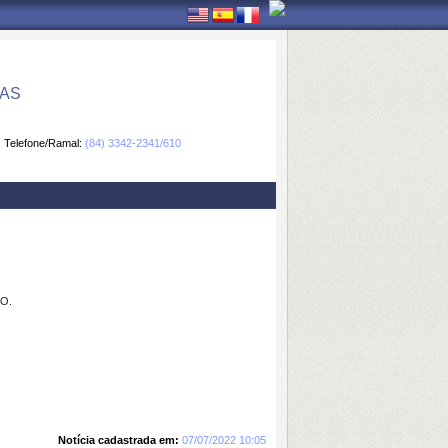
CAS
Telefone/Ramal:
(84) 3342-2341/610
DO.
Notícia cadastrada em:
07/07/2022 10:05