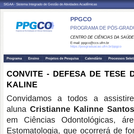
SIGAA - Sistema Integrado de Gestão de Atividades Acadêmicas
PPGCO
PROGRAMA DE PÓS-GRAD
CENTRO DE CIÊNCIAS DA SAÚDE
E-mail:
ppgco@ccs.ufrn.br
https://posgraduacao.ufrn.br/ppgco
Programa
Ensino
Projetos de Pesquisa
Calendário
Processos Selet
CONVITE - DEFESA DE TESE
KALINE
Convidamos a todos a assisti
aluna
Cristianne Kalinne Santo
em Ciências Odontológicas, ár
Estomatologia, que ocorrerá de f