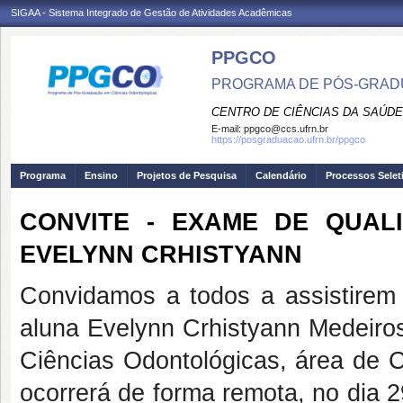
SIGAA - Sistema Integrado de Gestão de Atividades Acadêmicas
PPGCO
PROGRAMA DE PÓS-GRAD
CENTRO DE CIÊNCIAS DA SAÚDE
E-mail:
ppgco@ccs.ufrn.br
https://posgraduacao.ufrn.br/ppgco
Programa
Ensino
Projetos de Pesquisa
Calendário
Processos Selet
CONVITE - EXAME DE QUAL
EVELYNN CRHISTYANN
Convidamos a todos a assistirem
aluna Evelynn Crhistyann Medeir
Ciências Odontológicas, área de 
ocorrerá de forma remota, no dia 