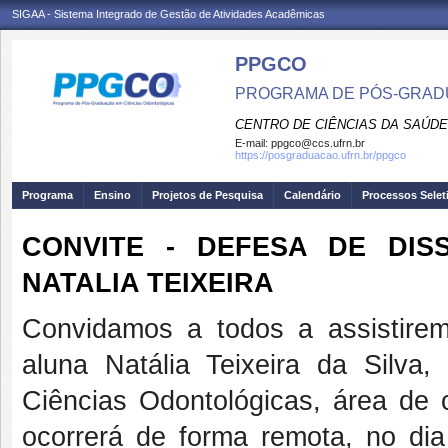
SIGAA - Sistema Integrado de Gestão de Atividades Acadêmicas
PPGCO
PROGRAMA DE PÓS-GRAD
CENTRO DE CIÊNCIAS DA SAÚDE
E-mail:
ppgco@ccs.ufrn.br
https://posgraduacao.ufrn.br/ppgco
Programa
Ensino
Projetos de Pesquisa
Calendário
Processos Selet
CONVITE - DEFESA DE DI
NATALIA TEIXEIRA
Convidamos a todos a assistire
aluna Natália Teixeira da Silv
Ciências Odontológicas, área de 
ocorrerá de forma remota, no d