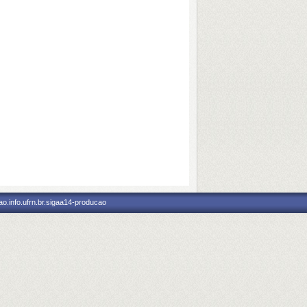
o.info.ufrn.br.sigaa14-producao