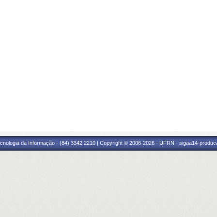
cnologia da Informação - (84) 3342 2210 | Copyright © 2006-2026 - UFRN - sigaa14-produca