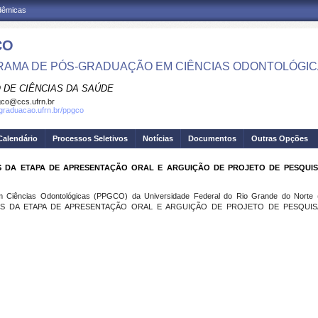
adêmicas
CO
AMA DE PÓS-GRADUAÇÃO EM CIÊNCIAS ODONTOLÓGI
 DE CIÊNCIAS DA SAÚDE
co@ccs.ufrn.br
sgraduacao.ufrn.br/ppgco
Calendário
Processos Seletivos
Notícias
Documentos
Outras Opções
S DA ETAPA DE APRESENTAÇÃO ORAL E ARGUIÇÃO DE PROJETO DE PESQUI
iências Odontológicas (PPGCO) da Universidade Federal do Rio Grande do Norte (U
IS DA ETAPA DE APRESENTAÇÃO ORAL E ARGUIÇÃO DE PROJETO DE PESQUI