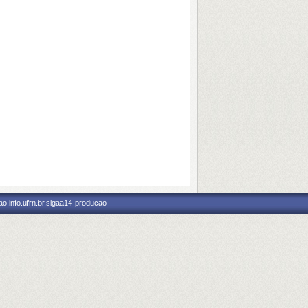
o.info.ufrn.br.sigaa14-producao