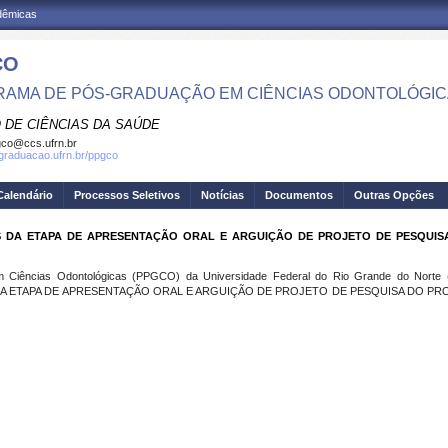
adêmicas
CO
AMA DE PÓS-GRADUAÇÃO EM CIÊNCIAS ODONTOLÓGI
 DE CIÊNCIAS DA SAÚDE
co@ccs.ufrn.br
sgraduacao.ufrn.br/ppgco
Calendário
Processos Seletivos
Notícias
Documentos
Outras Opções
S DA ETAPA DE APRESENTAÇÃO ORAL E ARGUIÇÃO DE PROJETO DE PESQUIS
iências Odontológicas (PPGCO) da Universidade Federal do Rio Grande do Norte (U
 DA ETAPA DE APRESENTAÇÃO ORAL E ARGUIÇÃO DE PROJETO DE PESQUISA DO P