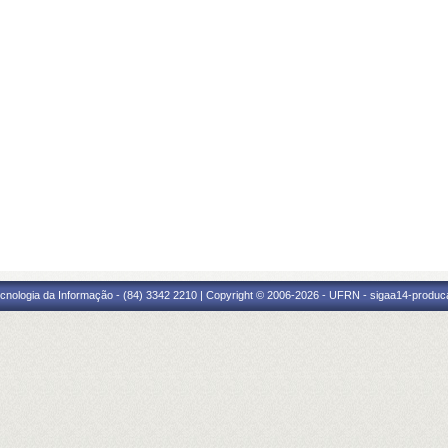
cnologia da Informação - (84) 3342 2210 | Copyright © 2006-2026 - UFRN - sigaa14-produca