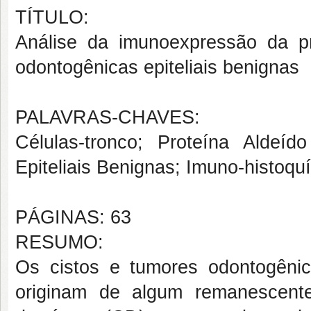
TÍTULO:
Análise da imunoexpressão da p
odontogênicas epiteliais benignas
PALAVRAS-CHAVES:
Células-tronco; Proteína Aldeí
Epiteliais Benignas; Imuno-histoqu
PÁGINAS: 63
RESUMO:
Os cistos e tumores odontogêni
originam de algum remanescent