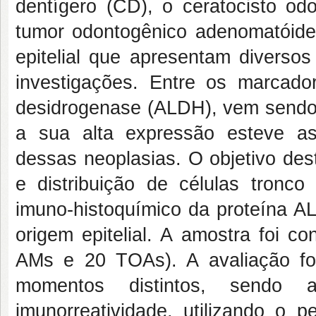
dentígero (CD), o ceratocisto o
tumor odontogênico adenomatóide
epitelial que apresentam diversos
investigações. Entre os marcador
desidrogenase (ALDH), vem sendo
a sua alta expressão esteve ass
dessas neoplasias. O objetivo des
e distribuição de células tronc
imuno-histoquímico da proteína A
origem epitelial. A amostra foi c
AMs e 20 TOAs). A avaliação foi
momentos distintos, sendo
imunorreatividade, utilizando o 