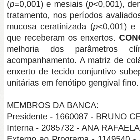
(
p
=0,001) e mesiais (
p
<0,001), de
tratamento, nos períodos avaliado
mucosa ceratinizada (
p
<0,001) e
que receberam os enxertos.
CON
melhoria dos parâmetros cl
acompanhamento. A matriz de colá
enxerto de tecido conjuntivo sube
unitárias em fenótipo gengival fino.
MEMBROS DA BANCA:
Presidente - 1660087 - BRUN
Interna - 2085732 - ANA RAFAE
Externo ao Programa - 114954