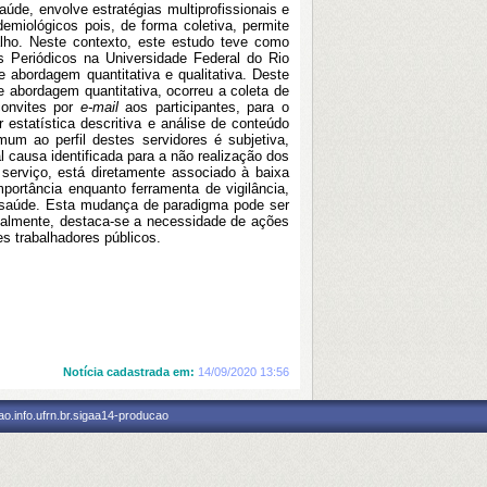
de, envolve estratégias multiprofissionais e
emiológicos pois, de forma coletiva, permite
lho. Neste contexto, este estudo teve como
s Periódicos na Universidade Federal do Rio
e abordagem quantitativa e qualitativa. Deste
 abordagem quantitativa, ocorreu a coleta de
convites por
e-mail
aos participantes, para o
estatística descritiva e análise de conteúdo
um ao perfil destes servidores é subjetiva,
l causa identificada para a não realização dos
 serviço, está diretamente associado à baixa
portância enquanto ferramenta de vigilância,
 saúde. Esta mudança de paradigma pode ser
inalmente, destaca-se a necessidade de ações
es trabalhadores públicos.
Notícia cadastrada em:
14/09/2020 13:56
o.info.ufrn.br.sigaa14-producao