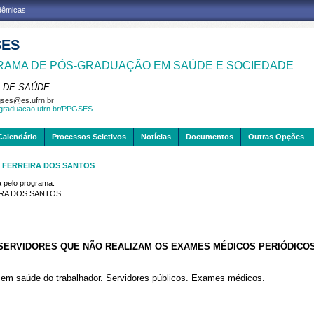
adêmicas
SES
AMA DE PÓS-GRADUAÇÃO EM SAÚDE E SOCIEDADE
 DE SAÚDE
ses@es.ufrn.br
sgraduacao.ufrn.br/PPGSES
Calendário
Processos Seletivos
Notícias
Documentos
Outras Opções
S FERREIRA DOS SANTOS
pelo programa.
IRA DOS SANTOS
 SERVIDORES QUE NÃO REALIZAM OS EXAMES MÉDICOS PERIÓDICOS
a em saúde do trabalhador. Servidores públicos. Exames médicos.