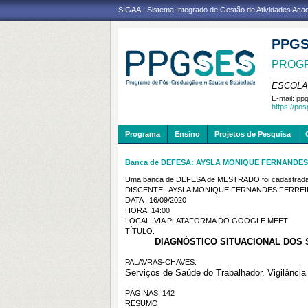
SIGAA - Sistema Integrado de Gestão de Atividades Ac
PPG
PROGR
ESCOLA
E-mail:
ppg
https://po
Programa
Ensino
Projetos de Pesquisa
Banca de DEFESA: AYSLA MONIQUE FERNANDE
Uma banca de DEFESA de MESTRADO foi cadastrada 
DISCENTE : AYSLA MONIQUE FERNANDES FERRE
DATA : 16/09/2020
HORA: 14:00
LOCAL: VIA PLATAFORMA DO GOOGLE MEET
TÍTULO:
DIAGNÓSTICO SITUACIONAL DOS
PALAVRAS-CHAVES:
Serviços de Saúde do Trabalhador. Vigilânci
PÁGINAS: 142
RESUMO: