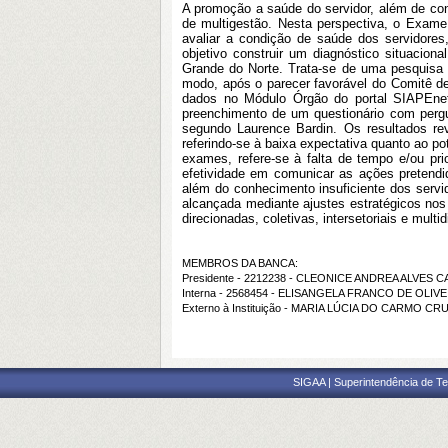
A promoção a saúde do servidor, além de con
de multigestão. Nesta perspectiva, o Exame 
avaliar a condição de saúde dos servidore
objetivo construir um diagnóstico situacio
Grande do Norte. Trata-se de uma pesquisa do
modo, após o parecer favorável do Comitê de
dados no Módulo Órgão do portal SIAPEnet
preenchimento de um questionário com pergun
segundo Laurence Bardin. Os resultados rev
referindo-se à baixa expectativa quanto ao po
exames, refere-se à falta de tempo e/ou pri
efetividade em comunicar as ações pretendid
além do conhecimento insuficiente dos ser
alcançada mediante ajustes estratégicos nos
direcionadas, coletivas, intersetoriais e mul
MEMBROS DA BANCA:
Presidente - 2212238 - CLEONICE ANDREA ALVES 
Interna - 2568454 - ELISANGELA FRANCO DE OLI
Externo à Instituição - MARIA LÚCIA DO CARMO C
SIGAA | Superintendência de Te