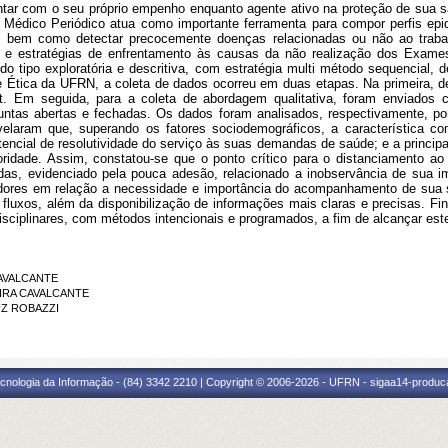
tar com o seu próprio empenho enquanto agente ativo na proteção de sua saú
Médico Periódico atua como importante ferramenta para compor perfis epid
s, bem como detectar precocemente doenças relacionadas ou não ao traba
nal e estratégias de enfrentamento às causas da não realização dos Exame
 tipo exploratória e descritiva, com estratégia multi método sequencial, d
 Ética da UFRN, a coleta de dados ocorreu em duas etapas. Na primeira, de
. Em seguida, para a coleta de abordagem qualitativa, foram enviados 
tas abertas e fechadas. Os dados foram analisados, respectivamente, por 
elaram que, superando os fatores sociodemográficos, a característica com
tencial de resolutividade do serviço às suas demandas de saúde; e a principa
oridade. Assim, constatou-se que o ponto crítico para o distanciamento ao
as, evidenciado pela pouca adesão, relacionado a inobservância de sua im
vidores em relação a necessidade e importância do acompanhamento de sua
 fluxos, além da disponibilização de informações mais claras e precisas. F
tidisciplinares, com métodos intencionais e programados, a fim de alcançar est
CAVALCANTE
VEIRA CAVALCANTE
RUZ ROBAZZI
cnologia da Informação - (84) 3342 2210 | Copyright © 2006-2026 - UFRN - sigaa14-produca