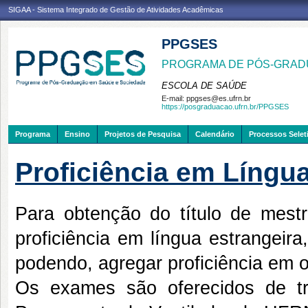
SIGAA - Sistema Integrado de Gestão de Atividades Acadêmicas
PPGSES
PROGRAMA DE PÓS-GRAD
ESCOLA DE SAÚDE
E-mail:
ppgses@es.ufrn.br
https://posgraduacao.ufrn.br/PPGSES
Programa
Ensino
Projetos de Pesquisa
Calendário
Processos Selet
Proficiência em Língua
Para obtenção do título de mes
proficiência em língua estrangeira
podendo, agregar proficiência em o
Os exames são oferecidos de t