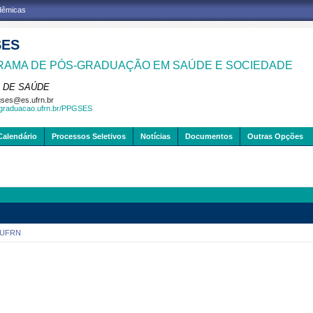
adêmicas
SES
AMA DE PÓS-GRADUAÇÃO EM SAÚDE E SOCIEDADE
 DE SAÚDE
ses@es.ufrn.br
sgraduacao.ufrn.br/PPGSES
Calendário
Processos Seletivos
Notícias
Documentos
Outras Opções
-UFRN