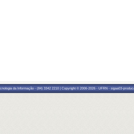
cnologia da Informação - (84) 3342 2210 | Copyright © 2006-2026 - UFRN - sigaa03-produca