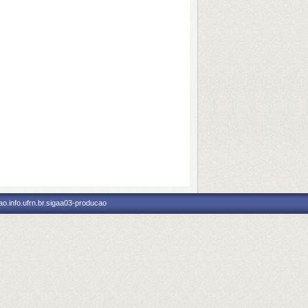
o.info.ufrn.br.sigaa03-producao