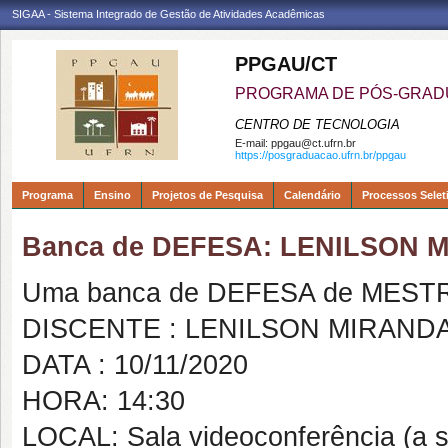
SIGAA - Sistema Integrado de Gestão de Atividades Acadêmicas
PPGAU/CT
PROGRAMA DE PÓS-GRAD
CENTRO DE TECNOLOGIA
E-mail:
ppgau@ct.ufrn.br
https://posgraduacao.ufrn.br/ppgau
Programa
Ensino
Projetos de Pesquisa
Calendário
Processos Selet
Banca de DEFESA: LENILSON 
Uma banca de DEFESA de MESTRAD
DISCENTE : LENILSON MIRAND
DATA : 10/11/2020
HORA: 14:30
LOCAL: Sala videoconferência (a s