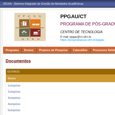
SIGAA - Sistema Integrado de Gestão de Atividades Acadêmicas
PPGAU/CT
PROGRAMA DE PÓS-GRAD
CENTRO DE TECNOLOGIA
E-mail:
ppgau@ct.ufrn.br
https://posgraduacao.ufrn.br/ppgau
Programa
Ensino
Projetos de Pesquisa
Calendário
Processos Selet
Documentos
OUTROS
Nome
1simpósio
2simpósio
3simpósio
4simpósio
5simpósio