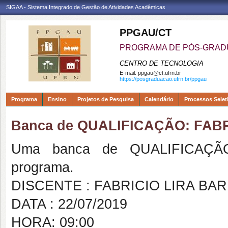
SIGAA - Sistema Integrado de Gestão de Atividades Acadêmicas
PPGAU/CT
PROGRAMA DE PÓS-GRAD
CENTRO DE TECNOLOGIA
E-mail:
ppgau@ct.ufrn.br
https://posgraduacao.ufrn.br/ppgau
Programa
Ensino
Projetos de Pesquisa
Calendário
Processos Selet
Banca de QUALIFICAÇÃO: FAB
Uma banca de QUALIFICAÇÃO
programa.
DISCENTE : FABRICIO LIRA BA
DATA : 22/07/2019
HORA: 09:00