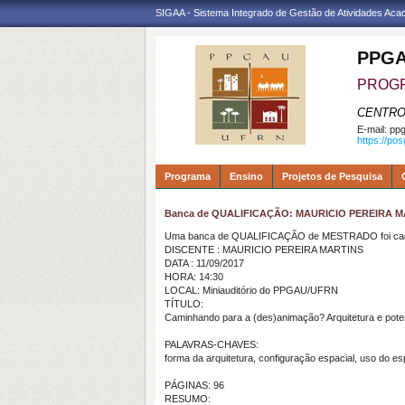
SIGAA - Sistema Integrado de Gestão de Atividades Ac
PPGA
PROGR
CENTRO
E-mail:
ppg
https://po
Programa
Ensino
Projetos de Pesquisa
Banca de QUALIFICAÇÃO: MAURICIO PEREIRA 
Uma banca de QUALIFICAÇÃO de MESTRADO foi cada
DISCENTE : MAURICIO PEREIRA MARTINS
DATA : 11/09/2017
HORA: 14:30
LOCAL: Miniauditório do PPGAU/UFRN
TÍTULO:
Caminhando para a (des)animação? Arquitetura e poten
PALAVRAS-CHAVES:
forma da arquitetura, configuração espacial, uso do e
PÁGINAS: 96
RESUMO: