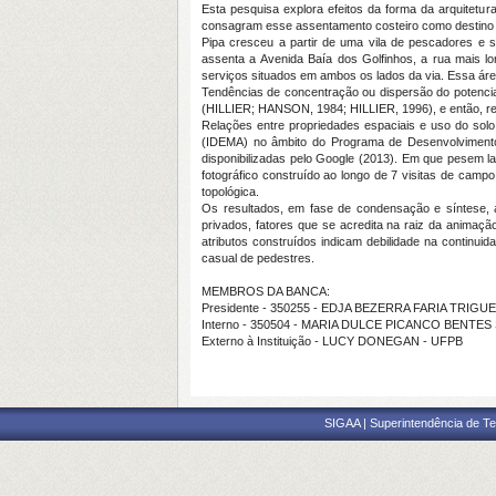
Esta pesquisa explora efeitos da forma da arquitetur
consagram esse assentamento costeiro como destino pr
Pipa cresceu a partir de uma vila de pescadores e
assenta a Avenida Baía dos Golfinhos, a rua mais lo
serviços situados em ambos os lados da via. Essa área
Tendências de concentração ou dispersão do potencial
(HILLIER; HANSON, 1984; HILLIER, 1996), e então, relac
Relações entre propriedades espaciais e uso do solo 
(IDEMA) no âmbito do Programa de Desenvolviment
disponibilizadas pelo Google (2013). Em que pesem l
fotográfico construído ao longo de 7 visitas de cam
topológica.
Os resultados, em fase de condensação e síntese, a
privados, fatores que se acredita na raiz da animaçã
atributos construídos indicam debilidade na continui
casual de pedestres.
MEMBROS DA BANCA:
Presidente - 350255 - EDJA BEZERRA FARIA TRIGU
Interno - 350504 - MARIA DULCE PICANCO BENTE
Externo à Instituição - LUCY DONEGAN - UFPB
SIGAA | Superintendência de Te