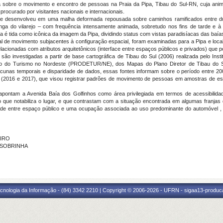
a sobre o movimento e encontro de pessoas na Praia da Pipa, Tibau do Sul-RN, cuja anima
ocurado por visitantes nacionais e internacionais.
 se desenvolveu em uma malha deformada repousada sobre caminhos ramificados entre dun
nga do vilarejo – com frequência intensamente animada, sobretudo nos fins de tarde e 
 é tida como icônica da imagem da Pipa, dividindo status com vistas paradisíacas das baías 
 de movimento subjacentes à configuração espacial, foram examinadas para a Pipa e local
ionadas com atributos arquitetônicos (interface entre espaços públicos e privados) que pode
são investigadas a partir de base cartográfica de Tibau do Sul (2006) realizada pelo Ins
o do Turismo no Nordeste (PRODETUR/NE), dos Mapas do Plano Diretor de Tibau do Su
acunas temporais e disparidade de dados, essas fontes informam sobre o período entre 
po (2016 e 2017), que visou registrar padrões de movimento de pessoas em amostras de e
pontam a Avenida Baía dos Golfinhos como área privilegiada em termos de acessibilidade
o que notabiliza o lugar, e que contrastam com a situação encontrada em algumas franjas
dade entre espaço público e uma ocupação associada ao uso predominante do automóvel , q
EIRO
S SOBRINHA
cnologia da Informação - (84) 3342 2210 | Copyright © 2006-2026 - UFRN - sigaa13-produca