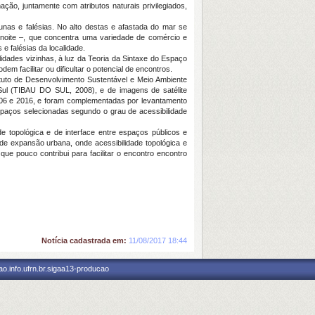
ção, juntamente com atributos naturais privilegiados,
as e falésias. No alto destas e afastada do mar se
à noite –, que concentra uma variedade de comércio e
e falésias da localidade.
idades vizinhas, à luz da Teoria da Sintaxe do Espaço
m facilitar ou dificultar o potencial de encontros.
tituto de Desenvolvimento Sustentável e Meio Ambiente
l (TIBAU DO SUL, 2008), e de imagens de satélite
2006 e 2016, e foram complementadas por levantamento
spaços selecionadas segundo o grau de acessibilidade
 topológica e de interface entre espaços públicos e
 de expansão urbana, onde acessibilidade topológica e
ue pouco contribui para facilitar o encontro encontro
Notícia cadastrada em:
11/08/2017 18:44
o.info.ufrn.br.sigaa13-producao