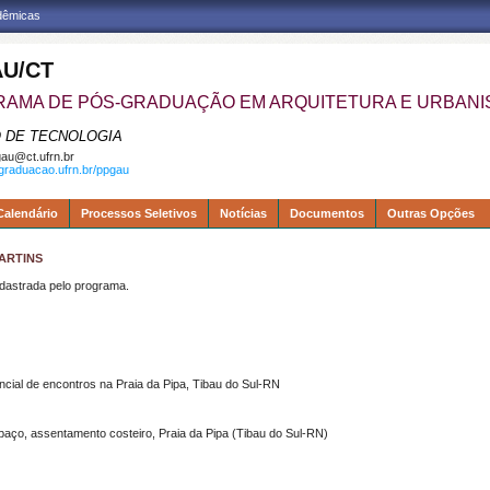
adêmicas
U/CT
AMA DE PÓS-GRADUAÇÃO EM ARQUITETURA E URBAN
 DE TECNOLOGIA
au@ct.ufrn.br
sgraduacao.ufrn.br/ppgau
Calendário
Processos Seletivos
Notícias
Documentos
Outras Opções
MARTINS
strada pelo programa.
cial de encontros na Praia da Pipa, Tibau do Sul-RN
spaço, assentamento costeiro, Praia da Pipa (Tibau do Sul-RN)