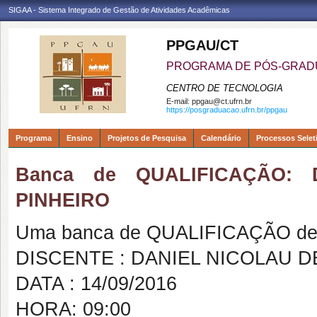
SIGAA - Sistema Integrado de Gestão de Atividades Acadêmicas
PPGAU/CT
PROGRAMA DE PÓS-GRAD
CENTRO DE TECNOLOGIA
E-mail:
ppgau@ct.ufrn.br
https://posgraduacao.ufrn.br/ppgau
Programa
Ensino
Projetos de Pesquisa
Calendário
Processos Selet
Banca de QUALIFICAÇÃO:
PINHEIRO
Uma banca de QUALIFICAÇÃO de 
DISCENTE : DANIEL NICOLAU 
DATA : 14/09/2016
HORA: 09:00