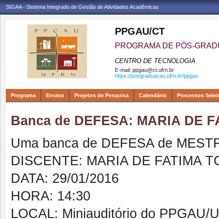
SIGAA - Sistema Integrado de Gestão de Atividades Acadêmicas
PPGAU/CT
PROGRAMA DE PÓS-GRAD
CENTRO DE TECNOLOGIA
E-mail:
ppgau@ct.ufrn.br
https://posgraduacao.ufrn.br/ppgau
Programa
Ensino
Projetos de Pesquisa
Calendário
Processos Selet
Banca de DEFESA: MARIA DE 
Uma banca de DEFESA de MESTRAD
DISCENTE: MARIA DE FATIMA 
DATA: 29/01/2016
HORA: 14:30
LOCAL: Miniauditório do PPGAU