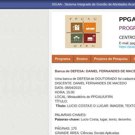
SIGAA - Sistema Integrado de Gestão de Atividades Ac
PPGA
PROGR
CENTRO
E-mail:
ppg
https://po
Programa
Ensino
Projetos de Pesquisa
Banca de DEFESA: DANIEL FERNANDES DE MAC
Uma banca de DEFESA de DOUTORADO foi cadastrad
DISCENTE: DANIEL FERNANDES DE MACEDO
DATA: 08/04/2015
HORA: 15:00
LOCAL: Miniauditório do PPGAU/UFRN
TÍTULO:
Título:
LUCIO COSTA E O LUGAR: IMAGEM, TEXTO
PALAVRAS-CHAVES:
Palavras-chave:
Lucio Costa; lugar; texto; desenho.
PÁGINAS: 170
GRANDE ÁREA: Ciências Sociais Aplicadas