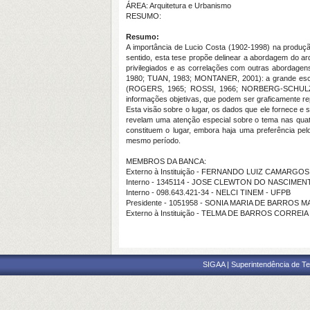
ÁREA: Arquitetura e Urbanismo
RESUMO:
Resumo:
A importância de Lucio Costa (1902-1998) na produção
sentido, esta tese propõe delinear a abordagem do arq
privilegiados e as correlações com outras abordag
1980; TUAN, 1983; MONTANER, 2001): a grande escala
(ROGERS, 1965; ROSSI, 1966; NORBERG-SCHULZ, 1
informações objetivas, que podem ser graficamente 
Esta visão sobre o lugar, os dados que ele fornece 
revelam uma atenção especial sobre o tema nas quat
constituem o lugar, embora haja uma preferência pe
mesmo período.
MEMBROS DA BANCA:
Externo à Instituição - FERNANDO LUIZ CAMARGOS
Interno - 1345114 - JOSE CLEWTON DO NASCIMEN
Interno - 098.643.421-34 - NELCI TINEM - UFPB
Presidente - 1051958 - SONIA MARIA DE BARROS
Externo à Instituição - TELMA DE BARROS CORREIA
SIGAA | Superintendência de Te