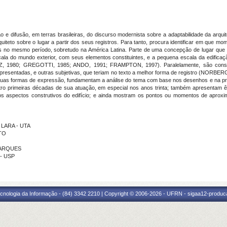
 e difusão, em terras brasileiras, do discurso modernista sobre a adaptabilidade da arqui
uiteto sobre o lugar a partir dos seus registros. Para tanto, procura identificar em que 
ens no mesmo período, sobretudo na América Latina. Parte de uma concepção de lugar q
 do mundo exterior, com seus elementos constituintes, e a pequena escala da edificaçã
980; GREGOTTI, 1985; ANDO, 1991; FRAMPTON, 1997). Paralelamente, são conside
representadas, e outras subjetivas, que teriam no texto a melhor forma de registro (N
e suas formas de expressão, fundamentam a análise do tema com base nos desenhos e na pr
ro primeiras décadas de sua atuação, em especial nos anos trinta; também apresentam ê
los aspectos construtivos do edifício; e ainda mostram os pontos ou momentos de aproxi
 LARA - UTA
TO
 MARQUES
 - USP
cnologia da Informação - (84) 3342 2210 | Copyright © 2006-2026 - UFRN - sigaa12-produca