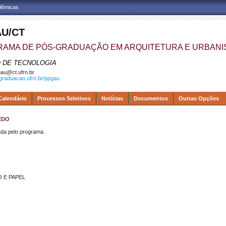
adêmicas
U/CT
AMA DE PÓS-GRADUAÇÃO EM ARQUITETURA E URBAN
 DE TECNOLOGIA
au@ct.ufrn.br
sgraduacao.ufrn.br/ppgau
Calendário
Processos Seletivos
Notícias
Documentos
Outras Opções
EDO
a pelo programa.
 E PAPEL