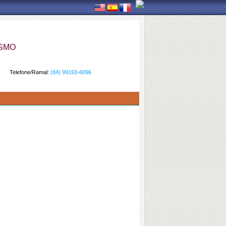
ISMO
Telefone/Ramal:
(84) 99193-6096