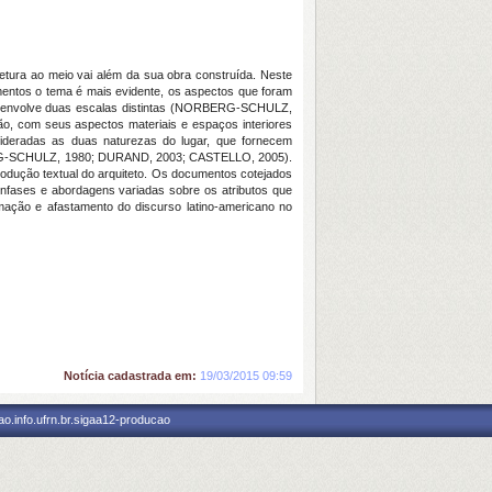
tetura ao meio vai além da sua obra construída. Neste
momentos o tema é mais evidente, os aspectos que foram
ue envolve duas escalas distintas (NORBERG-SCHULZ,
o, com seus aspectos materiais e espaços interiores
radas as duas naturezas do lugar, que fornecem
ORBERG-SCHULZ, 1980; DURAND, 2003; CASTELLO, 2005).
odução textual do arquiteto. Os documentos cotejados
nfases e abordagens variadas sobre os atributos que
mação e afastamento do discurso latino-americano no
Notícia cadastrada em:
19/03/2015 09:59
o.info.ufrn.br.sigaa12-producao