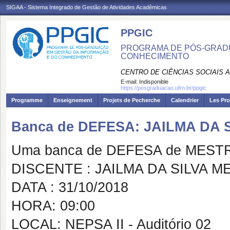
SIGAA - Sistema Integrado de Gestão de Atividades Acadêmicas
PPGIC
PROGRAMA DE PÓS-GRAD
CONHECIMENTO
CENTRO DE CIÊNCIAS SOCIAIS 
E-mail:
Indisponible
https://posgraduacao.ufrn.br/ppgic
Programme
Enseignement
Projets de Pecherche
Calendrier
Les Pro
Banca de DEFESA: JAILMA DA 
Uma banca de DEFESA de MESTRAD
DISCENTE : JAILMA DA SILVA 
DATA : 31/10/2018
HORA: 09:00
LOCAL: NEPSA II - Auditório 02