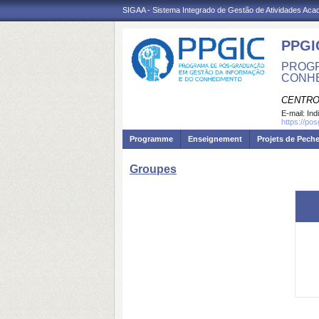
SIGAA - Sistema Integrado de Gestão de Atividades Ac
PPGI
PROGR
CONH
CENTRO
E-mail:
Ind
https://po
Programme
Enseignement
Projets de Pech
Groupes