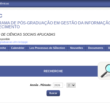
adêmicas
C
AMA DE PÓS-GRADUAÇÃO EM GESTÃO DA INFORMAÇÃO
ECIMENTO
 DE CIÊNCIAS SOCIAIS APLICADAS
isponible
sgraduacao.ufrn.br/ppgic
erche
Calendrier
Les Processus de Sélection
Nouvelles
Documents
D
RECHERCHE
.
Année . Période: