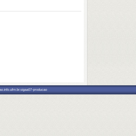
o.info.ufrn.br.sigaa07-producao