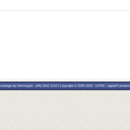
cnologia da Informação - (84) 3342 2210 | Copyright © 2006-2026 - UFRN - sigaa07-produca