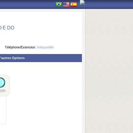
 E DO
Téléphone/Extension:
Indisponible
'autres Options