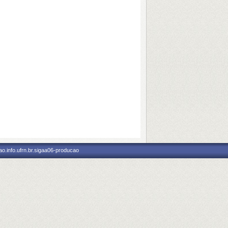
o.info.ufrn.br.sigaa06-producao