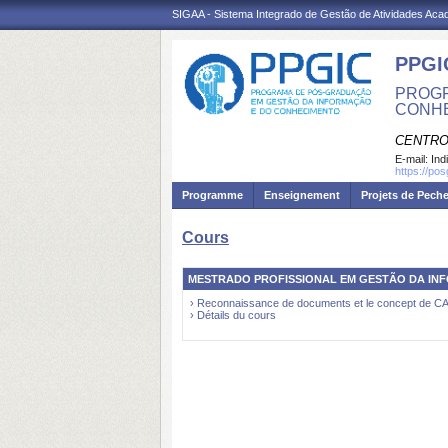
SIGAA - Sistema Integrado de Gestão de Atividades Ac
PPGI
PROGR
CONH
CENTRO
E-mail:
Ind
https://po
Programme
Enseignement
Projets de Pech
Cours
MESTRADO PROFISSIONAL EM GESTÃO DA IN
› Reconnaissance de documents et le concept de 
› Détails du cours