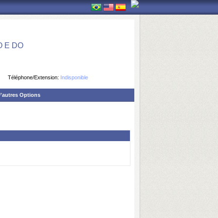
 E DO
Téléphone/Extension:
Indisponible
'autres Options