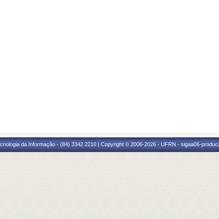
cnologia da Informação - (84) 3342 2210 | Copyright © 2006-2026 - UFRN - sigaa06-produca