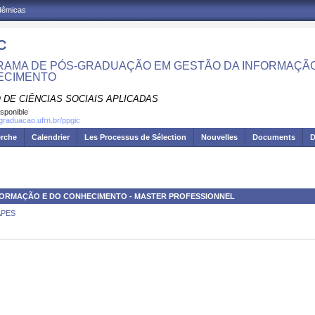
adêmicas
C
AMA DE PÓS-GRADUAÇÃO EM GESTÃO DA INFORMAÇÃO
ECIMENTO
 DE CIÊNCIAS SOCIAIS APLICADAS
isponible
sgraduacao.ufrn.br/ppgic
erche
Calendrier
Les Processus de Sélection
Nouvelles
Documents
D
FORMAÇÃO E DO CONHECIMENTO - MASTER PROFESSIONNEL
CAPES