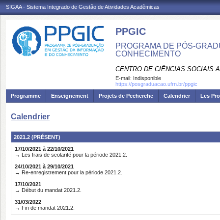
SIGAA - Sistema Integrado de Gestão de Atividades Acadêmicas
PPGIC
PROGRAMA DE PÓS-GRAD
CONHECIMENTO
CENTRO DE CIÊNCIAS SOCIAIS 
E-mail:
Indisponible
https://posgraduacao.ufrn.br/ppgic
Programme
Enseignement
Projets de Pecherche
Calendrier
Les Pro
Calendrier
2021.2 (PRÉSENT)
17/10/2021 à 22/10/2021
→ Les frais de scolarité pour la période 2021.2.
24/10/2021 à 29/10/2021
→ Re-enregistrement pour la période 2021.2.
17/10/2021
→ Début du mandat 2021.2.
31/03/2022
→ Fin de mandat 2021.2.