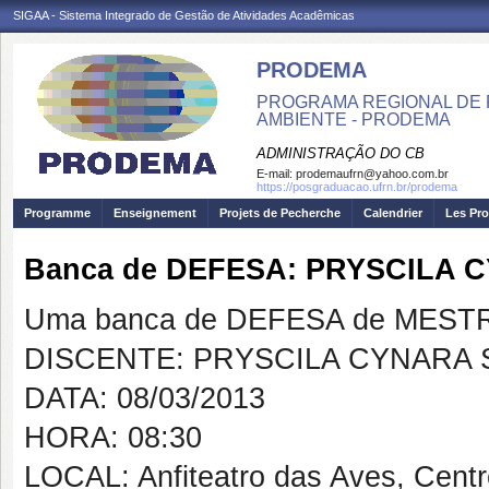
SIGAA - Sistema Integrado de Gestão de Atividades Acadêmicas
PRODEMA
PROGRAMA REGIONAL DE 
AMBIENTE - PRODEMA
ADMINISTRAÇÃO DO CB
E-mail:
prodemaufrn@yahoo.com.br
https://posgraduacao.ufrn.br/prodema
Programme
Enseignement
Projets de Pecherche
Calendrier
Les Pro
Banca de DEFESA: PRYSCILA 
Uma banca de DEFESA de MESTRAD
DISCENTE: PRYSCILA CYNARA 
DATA: 08/03/2013
HORA: 08:30
LOCAL: Anfiteatro das Aves, Cent