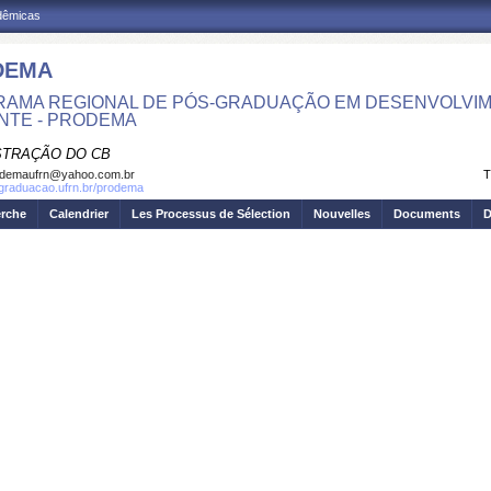
adêmicas
DEMA
AMA REGIONAL DE PÓS-GRADUAÇÃO EM DESENVOLVIM
NTE - PRODEMA
STRAÇÃO DO CB
odemaufrn@yahoo.com.br
T
sgraduacao.ufrn.br/prodema
erche
Calendrier
Les Processus de Sélection
Nouvelles
Documents
D