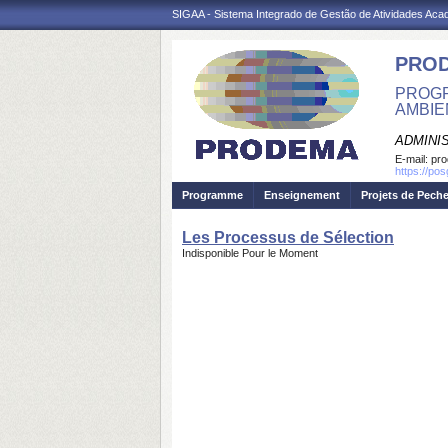
SIGAA - Sistema Integrado de Gestão de Atividades Ac
PRO
PROGR
AMBIE
ADMINI
E-mail:
pr
https://po
Programme
Enseignement
Projets de Pech
Les Processus de Sélection
Indisponible Pour le Moment