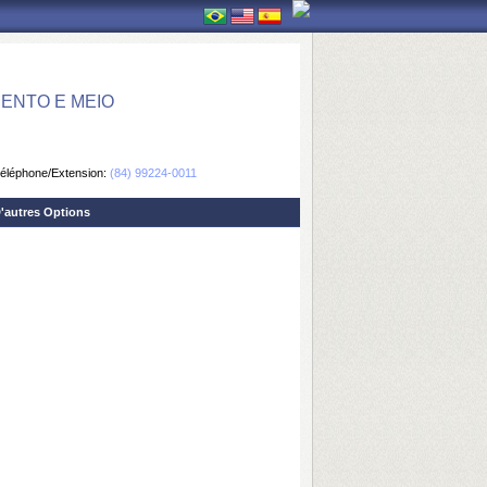
ENTO E MEIO
éléphone/Extension:
(84) 99224-0011
'autres Options