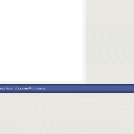
o.info.ufrn.br.sigaa04-producao