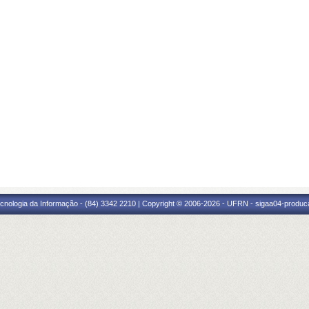
cnologia da Informação - (84) 3342 2210 | Copyright © 2006-2026 - UFRN - sigaa04-produca