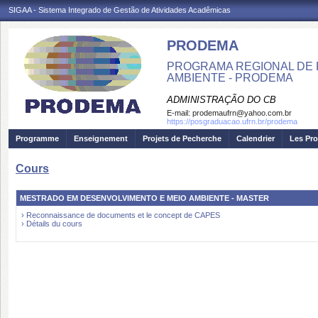
SIGAA - Sistema Integrado de Gestão de Atividades Acadêmicas
PRODEMA
PROGRAMA REGIONAL DE 
AMBIENTE - PRODEMA
ADMINISTRAÇÃO DO CB
E-mail:
prodemaufrn@yahoo.com.br
https://posgraduacao.ufrn.br/prodema
Programme
Enseignement
Projets de Pecherche
Calendrier
Les Pro
Cours
MESTRADO EM DESENVOLVIMENTO E MEIO AMBIENTE - MASTER
› Reconnaissance de documents et le concept de CAPES
› Détails du cours